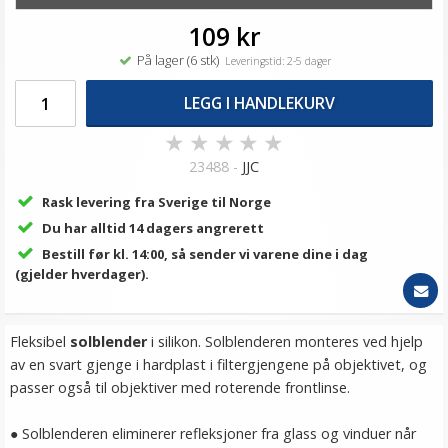
109 kr
På lager (6 stk)
Leveringstid: 2-5 dager
LEGG I HANDLEKURV
★
★
★
★
★
23488 -
JJC
Rask levering fra Sverige til Norge
Du har alltid 14 dagers angrerett
Bestill før kl. 14:00, så sender vi varene dine i dag
(gjelder hverdager).
Fleksibel
solblender
i silikon. Solblenderen monteres ved hjelp
av en svart gjenge i hardplast i filtergjengene på objektivet, og
passer også til objektiver med roterende frontlinse.
● Solblenderen eliminerer refleksjoner fra glass og vinduer når