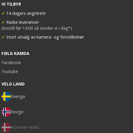
VI TILBYR
✔
14 dagers angrerett
✔
Raske leveranser
(bestill før 14:00 så sender vi i dag*)
✔
Stort utvalg av kamera- og fototilbehør
FØLG KAMDA
Facebook
Youtube
VELG LAND
Sverige
Norge
Kommer snart