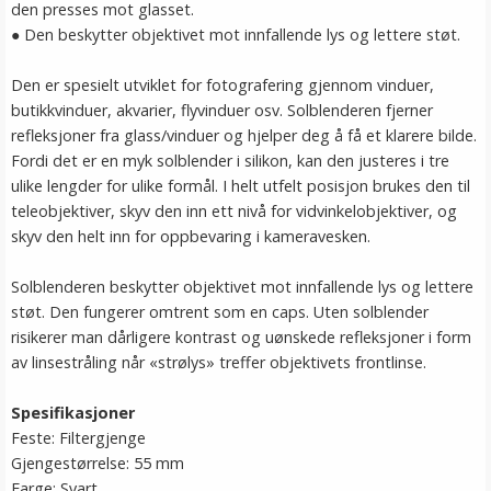
den presses mot glasset.
● Den beskytter objektivet mot innfallende lys og lettere støt.
Den er spesielt utviklet for fotografering gjennom vinduer,
butikkvinduer, akvarier, flyvinduer osv. Solblenderen fjerner
refleksjoner fra glass/vinduer og hjelper deg å få et klarere bilde.
Fordi det er en myk solblender i silikon, kan den justeres i tre
ulike lengder for ulike formål. I helt utfelt posisjon brukes den til
teleobjektiver, skyv den inn ett nivå for vidvinkelobjektiver, og
skyv den helt inn for oppbevaring i kameravesken.
Solblenderen beskytter objektivet mot innfallende lys og lettere
støt. Den fungerer omtrent som en caps. Uten solblender
risikerer man dårligere kontrast og uønskede refleksjoner i form
av linsestråling når «strølys» treffer objektivets frontlinse.
Spesifikasjoner
Feste: Filtergjenge
Gjengestørrelse: 55 mm
Farge: Svart