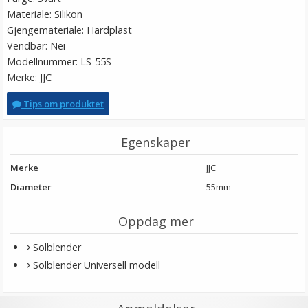
Materiale: Silikon
Gjengemateriale: Hardplast
Vendbar: Nei
Modellnummer: LS-55S
Merke: JJC
Tips om produktet
Egenskaper
Merke
JJC
Diameter
55mm
Oppdag mer
Solblender
Solblender Universell modell