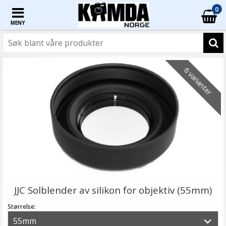
0
MENY
6 varianter
JJC Solblender av silikon for objektiv (55mm)
Størrelse: