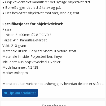
●
Objektivdekselet kamuflerer det synlige objektivet ditt.
●
Borrelås gjør det lett å ta av og på.
●
Det beskytter objektivet mot vær, vind og støt.
Spesifikasjoner for objektivdeksel:
Passer:
- Nikon Z 400mm f/2.8 TC VR S
Farge: #11 Kamuflasjefarget
Vekt: 210 gram
Materiale utside: Polyester/bomull oxford-stoff
Materiale innside: Polyesterfiber, fløyel
Inkludert: Kun objektivdeksel i 8 deler.
Modellnummer: NZ428
Merke: Rolanpro
Mønsteret kan variere noe avhengig av hvordan delene er skåret.
Tips om produktet