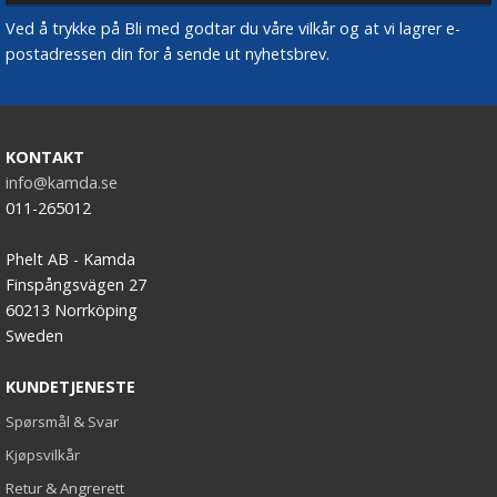
Ved å trykke på Bli med godtar du våre vilkår og at vi lagrer e-
postadressen din for å sende ut nyhetsbrev.
KONTAKT
info@kamda.se
011-265012
Phelt AB - Kamda
Finspångsvägen 27
60213 Norrköping
Sweden
KUNDETJENESTE
Spørsmål & Svar
Kjøpsvilkår
Retur & Angrerett