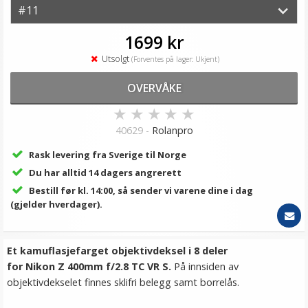
1699 kr
Utsolgt
(Forventes på lager: Ukjent)
OVERVÅKE
★
★
★
★
★
40629 -
Rolanpro
Rask levering fra Sverige til Norge
Du har alltid 14 dagers angrerett
Bestill før kl. 14:00, så sender vi varene dine i dag
(gjelder hverdager).
Et kamuflasjefarget objektivdeksel i 8 deler
for Nikon Z 400mm f/2.8 TC VR S.
På innsiden av
objektivdekselet finnes sklifri belegg samt borrelås.