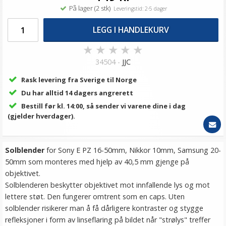
På lager (2 stk)
Leveringstid: 2-5 dager
LEGG I HANDLEKURV
★
★
★
★
★
34504 -
JJC
Rask levering fra Sverige til Norge
Du har alltid 14 dagers angrerett
Bestill før kl. 14:00, så sender vi varene dine i dag
(gjelder hverdager).
Solblender
for Sony E PZ 16-50mm, Nikkor 10mm, Samsung 20-
50mm som monteres med hjelp av 40,5 mm gjenge på
objektivet.
Solblenderen beskytter objektivet mot innfallende lys og mot
lettere støt. Den fungerer omtrent som en caps. Uten
solblender risikerer man å få dårligere kontraster og stygge
refleksjoner i form av linseflaring på bildet når "strølys" treffer