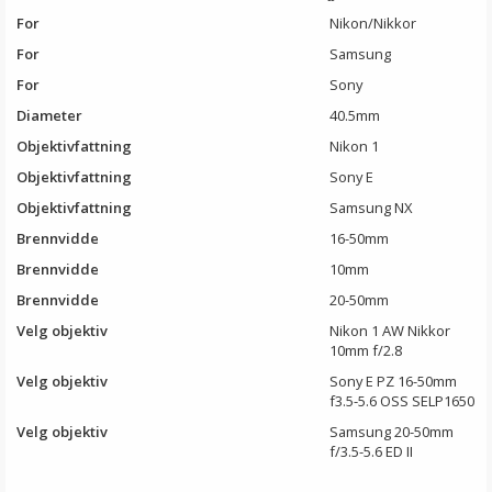
For
Nikon/Nikkor
For
Samsung
For
Sony
Diameter
40.5mm
Objektivfattning
Nikon 1
Objektivfattning
Sony E
Objektivfattning
Samsung NX
Brennvidde
16-50mm
Brennvidde
10mm
Brennvidde
20-50mm
Velg objektiv
Nikon 1 AW Nikkor
10mm f/2.8
Velg objektiv
Sony E PZ 16-50mm
f3.5-5.6 OSS SELP1650
Velg objektiv
Samsung 20-50mm
f/3.5-5.6 ED II