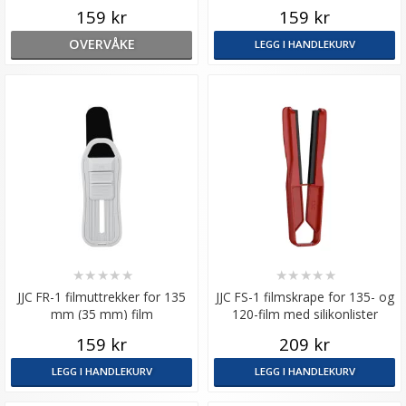
159 kr
159 kr
OVERVÅKE
LEGG I HANDLEKURV
★
★
★
★
★
★
★
★
★
★
JJC FR-1 filmuttrekker for 135
JJC FS-1 filmskrape for 135- og
mm (35 mm) film
120-film med silikonlister
159 kr
209 kr
LEGG I HANDLEKURV
LEGG I HANDLEKURV