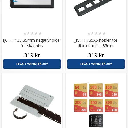
★
★
★
★
★
★
★
★
★
★
JJC FH-135 35mm negativholder
JJC FH-135X5 holder for
for skanning
diarammer – 35mm
319 kr
319 kr
LEGG I HANDLEKURV
LEGG I HANDLEKURV