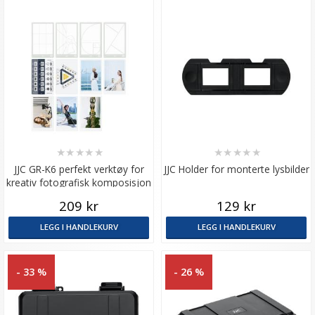
★
★
★
★
★
★
★
★
★
★
JJC GR-K6 perfekt verktøy for
JJC Holder for monterte lysbilder
kreativ fotografisk komposisjon
209 kr
129 kr
LEGG I HANDLEKURV
LEGG I HANDLEKURV
- 33 %
- 26 %