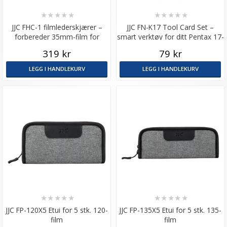
★
★
★
★
★
★
★
★
★
★
JJC FHC-1 filmlederskjærer –
JJC FN-K17 Tool Card Set –
forbereder 35mm-film for
smart verktøy for ditt Pentax 17-
innlasting
filmkamera
319 kr
79 kr
LEGG I HANDLEKURV
LEGG I HANDLEKURV
★
★
★
★
★
★
★
★
★
★
JJC FP-120X5 Etui for 5 stk. 120-
JJC FP-135X5 Etui for 5 stk. 135-
film
film