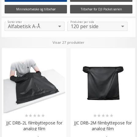
Minnekortveske og tilbehør
Tilbehør for DJI Pocket-serien
Sorter etter
Produkter per side
Visar 27 produkter
★
★
★
★
★
★
★
★
★
★
JJC DRB-2L filmbyttepose for
JJC DRB-2M filmbyttepose for
analog film
analog film