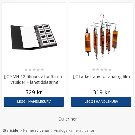
★
★
★
★
★
★
★
★
★
★
JJC SMH-12 filmarkiv for 35mm
JJC tørkestativ for analog film
lysbilder – langtidslagring
529 kr
319 kr
LEGG I HANDLEKURV
LEGG I HANDLEKURV
Du er her
Startside
Kameratilbehør
Analoge kameratilbehør