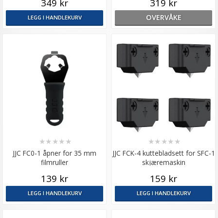
349 kr
319 kr
OVERVÅKE
LEGG I HANDLEKURV
★
★
★
★
★
★
★
★
★
★
JJC FC0-1 åpner for 35 mm
JJC FCK-4 kuttebladsett for SFC-1
filmruller
skjæremaskin
139 kr
159 kr
LEGG I HANDLEKURV
LEGG I HANDLEKURV