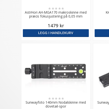
★
★
★
★
★
AstrHori AH-MGA170 makroskinne med
K
præcis fokusjustering på 0,05 mm
1479 kr
LEGG I HANDLEKURV
★
★
★
★
★
Sunwayfoto 140mm Nodalskinne med
Sunway
dovetail-spor