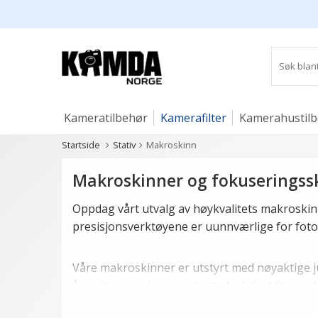
Kameratilbehør
Kamerafilter
Kamerahustil
Startside
Stativ
Makroskinn
Studio og lys
Makroskinner og fokuseringssk
Oppdag vårt utvalg av høykvalitets makroskinn
presisjonsverktøyene er uunnværlige for foto
Våre makroskinner er utstyrt med nøyaktige j
å posisjonere kameraet og objektivet for perf
perfekte detaljer, tilbyr våre produkter stabili