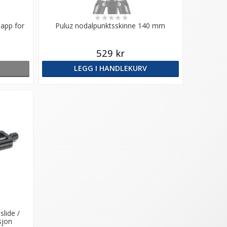
★
★
★
★
★
app for
Puluz nodalpunktsskinne 140 mm
529 kr
LEGG I HANDLEKURV
lide /
sjon