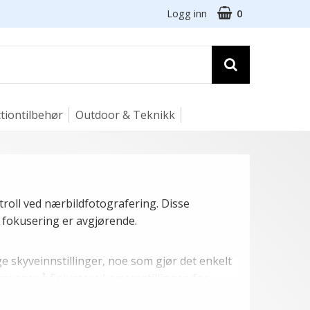
Logg inn
0
tiontilbehør
Outdoor & Teknikk
roll ved nærbildfotografering. Disse
 fokusering er avgjørende.
 skyveinnstillinger, noe som gjør det enkelt
renger å finjustere kamerastillingen for