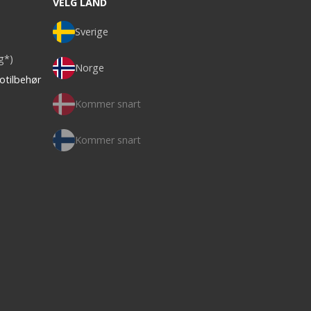
VELG LAND
Sverige
ag*)
Norge
otilbehør
Kommer snart
Kommer snart