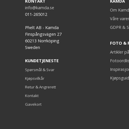
KONTAKT
KAMDA
info@kamda.se
Om Kamd
011-265012
Våre vare
GDPR & S
Phelt AB - Kamda
Finspångsvägen 27
60213 Norrköping
FOTO & 
Sweden
Artikler 
KUNDETJENESTE
Fotoordli
Inspirasj
Spørsmål & Svar
Kjøpsguid
Kjøpsvilkår
Retur & Angrerett
Kontakt
Gavekort