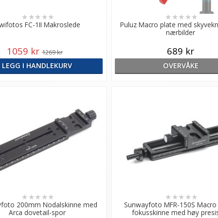
★
★
★
★
★
★
★
★
★
★
iwifotos FC-1II Makroslede
Puluz Macro plate med skyvekn
nærbilder
1059 kr
689 kr
1269 kr
LEGG I HANDLEKURV
OVERVÅKE
★
★
★
★
★
★
★
★
★
★
foto 200mm Nodalskinne med
Sunwayfoto MFR-150S Macro s
Arca dovetail-spor
fokusskinne med høy presi