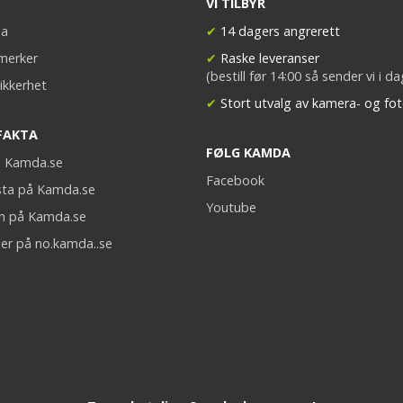
VI TILBYR
a
✔
14 dagers angrerett
merker
✔
Raske leveranser
(bestill før 14:00 så sender vi i d
ikkerhet
✔
Stort utvalg av kamera- og fot
FAKTA
FØLG KAMDA
på Kamda.se
Facebook
sta på Kamda.se
Youtube
on på Kamda.se
er på no.kamda..se