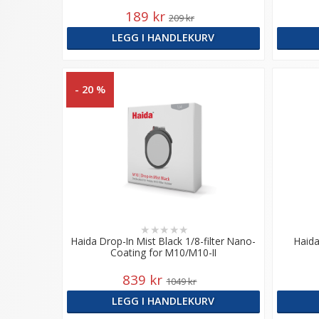
189 kr
209 kr
LEGG I HANDLEKURV
- 20 %
★
★
★
★
★
Haida Drop-In Mist Black 1/8-filter Nano-
Haida
Coating for M10/M10-II
839 kr
1049 kr
LEGG I HANDLEKURV