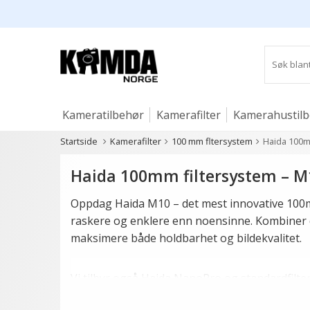
Kameratilbehør
Kamerafilter
Kamerahustil
Startside
Kamerafilter
100 mm fltersystem
Haida 100m
Studio og lys
Haida 100mm filtersystem – M
Oppdag Haida M10 – det mest innovative 100mm 
raskere og enklere enn noensinne. Kombiner d
maksimere både holdbarhet og bildekvalitet.
Vi tilbyr også Haida NanoPro og standardfilter
tykke, noe som gjør dem kompatible med flere 