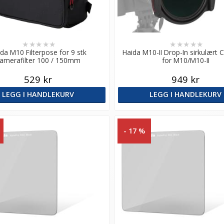
★
★
★
★
★
★
★
★
★
★
da M10 Filterpose for 9 stk
Haida M10-II Drop-In sirkulært C
amerafilter 100 / 150mm
for M10/M10-II
529 kr
949 kr
LEGG I HANDLEKURV
LEGG I HANDLEKURV
- 17 %