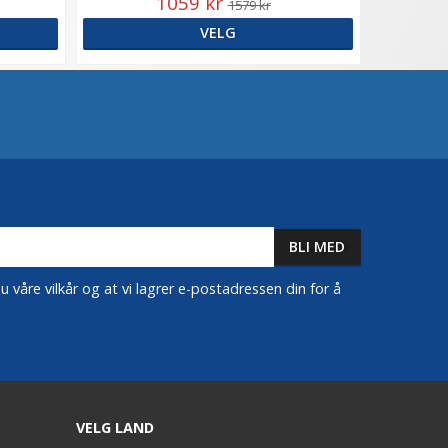
1059 kr
1579 kr
VELG
 våre vilkår og at vi lagrer e-postadressen din for å
VELG LAND