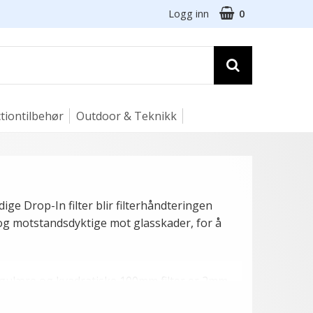
Logg inn
0
tiontilbehør
Outdoor & Teknikk
e Drop-In filter blir filterhåndteringen
og motstandsdyktige mot glasskader, for å
tangulære og kvadratiske 100mm filter er 2mm