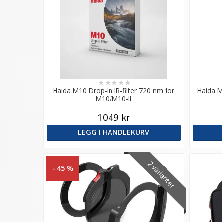
★
★
★
★
★
Haida M10 Drop-In IR-filter 720 nm for
Haida M
M10/M10-II
1049 kr
LEGG I HANDLEKURV
2 varianter
- 45 %