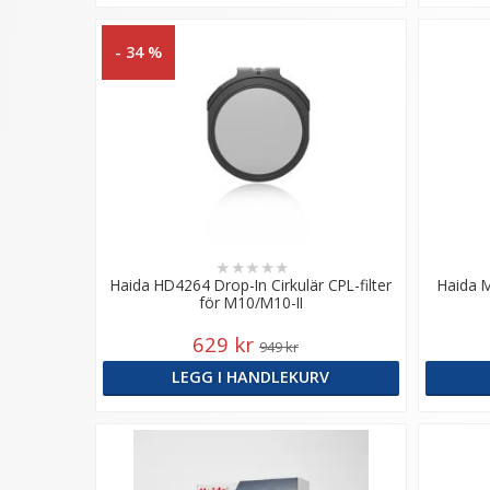
- 34 %
★
★
★
★
★
Haida HD4264 Drop-In Cirkulär CPL-filter
Haida M
för M10/M10-II
629 kr
949 kr
LEGG I HANDLEKURV