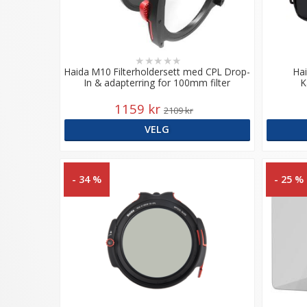
★
★
★
★
★
Haida M10 Filterholdersett med CPL Drop-
Hai
In & adapterring for 100mm filter
K
1159 kr
2109 kr
VELG
- 34 %
- 25 %