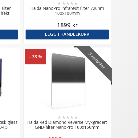
★
★
★
★
★
filter
Haida NanoPro Infrarødt filter 720nm
ffekt
100x100mm
1899 kr
LEGG I HANDLEKURV
3 varianter
- 33 %
★
★
★
★
★
isk glass
Haida Red Diamond Reverse Mykgradert
D4.5
GND-filter NanoPro 100x150mm