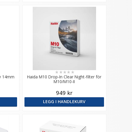
★
★
★
★
★
ny 14mm
Haida M10 Drop-In Clear Night-filter för
M10/M10-II
949 kr
LEGG I HANDLEKURV