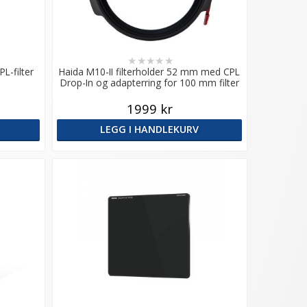
★
★
★
★
★
PL-filter
Haida M10-II filterholder 52 mm med CPL
Drop-In og adapterring for 100 mm filter
1999 kr
LEGG I HANDLEKURV