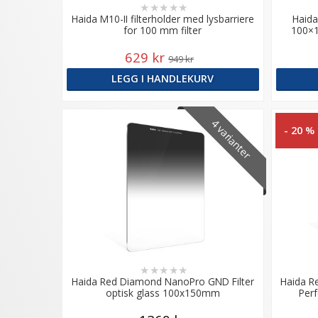
★
★
★
★
★
Haida M10-II filterholder med lysbarriere
Haida
for 100 mm filter
100×1
629 kr
949 kr
LEGG I HANDLEKURV
4 varianter
- 20 %
★
★
★
★
★
Haida Red Diamond NanoPro GND Filter
Haida R
optisk glass 100x150mm
Perf