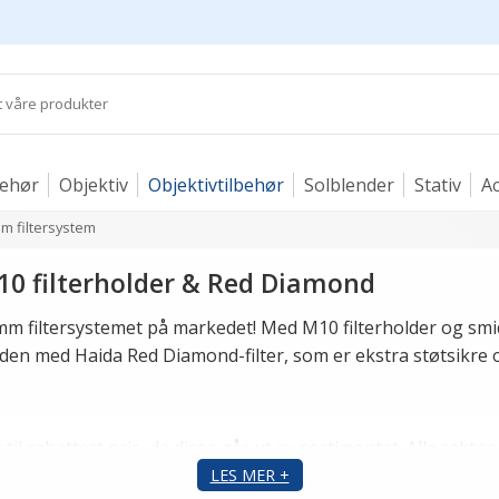
behør
Objektiv
Objektivtilbehør
Solblender
Stativ
Ac
m filtersystem
10 filterholder & Red Diamond
filtersystemet på markedet! Med M10 filterholder og smidig
en med Haida Red Diamond-filter, som er ekstra støtsikre 
 til rabattert pris, da disse går ut av sortimentet. Alle rek
forskjellige filterholdersystemer.
LES MER +