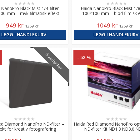
★
★
★
★
★
★
★
★
★
★
 NanoPro Black Mist 1/4-filter
Haida NanoPro Black Mist 1/8-
00 mm – myk filmatisk effekt
100×100 mm – blød filmisk e
949 kr
1049 kr
1259 kr
1259 kr
LEGG I HANDLEKURV
LEGG I HANDLEKURV
5 varianter
- 52 %
★
★
★
★
★
★
★
★
★
★
ed Diamond NanoPro ND-filter –
Haida Red Diamond NanoPro opt
ekt for kreativ fotografering
ND-filter Kit ND1.8 ND3.0 N