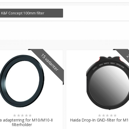
K&F Concept 100mm filter
In filterdesign
pebestandige for maksimal holdbarhet
or perfekt eksponering
e 100mm systemer og adapterringer
te generasjons filterhåndtering!
15 varianter
2 
★
★
★
★
★
★
★
★
★
★
a adapterring for M10/M10-II
Haida Drop-In GND-filter for M1
filterholder