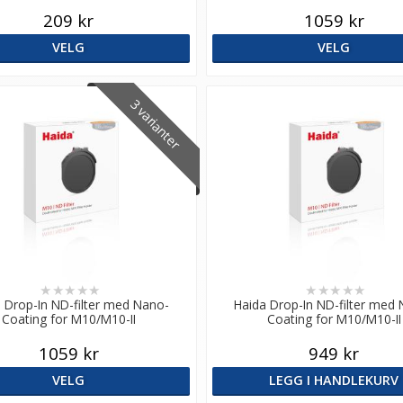
209 kr
1059 kr
VELG
VELG
3 varianter
★
★
★
★
★
★
★
★
★
★
 Drop-In ND-filter med Nano-
Haida Drop-In ND-filter med
Coating for M10/M10-II
Coating for M10/M10-II
1059 kr
949 kr
VELG
LEGG I HANDLEKURV