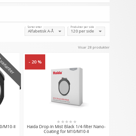
Sorter etter
Produkter per side
Visar 28 produkter
varianter
- 20 %
★
★
★
★
★
0/M10-II
Haida Drop-In Mist Black 1/4-filter Nano-
Coating for M10/M10-II