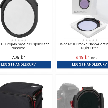
★
★
★
★
★
★
★
★
★
★
10 Drop-In mykt diffusjonsfilter
Haida M10 Drop-In Nano-Coatin
NanoPro
Night Filter
739 kr
949 kr
1049 kr
LEGG I HANDLEKURV
LEGG I HANDLEKURV