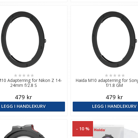
★
★
★
★
★
★
★
★
★
★
10 Adapterring for Nikon Z 14-
Haida M10 adapterring for So
24mm f/2.8 S
f/1.8 GM
479 kr
479 kr
LEGG I HANDLEKURV
LEGG I HANDLEKURV
- 10 %