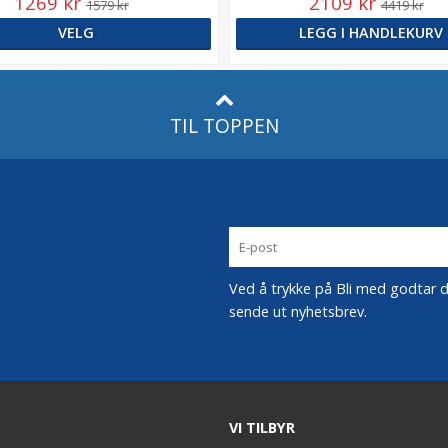
1269 kr
2109 kr
1579 kr
4419 kr
VELG
LEGG I HANDLEKURV
TIL TOPPEN
Ved å trykke på Bli med godtar du
sende ut nyhetsbrev.
VI TILBYR