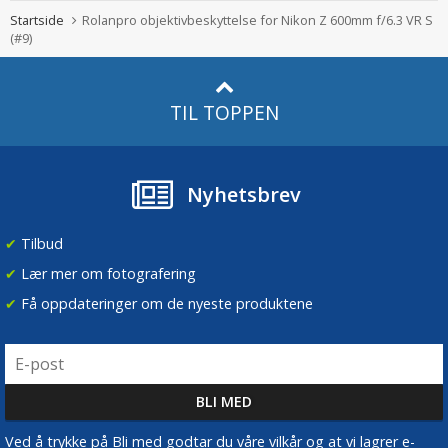
Startside
Rolanpro objektivbeskyttelse for Nikon Z 600mm f/6.3 VR S
(#9)
TIL TOPPEN
Nyhetsbrev
✔
Tilbud
✔
Lær mer om fotografering
✔
Få oppdateringer om de nyeste produktene
Ved å trykke på Bli med godtar du våre vilkår og at vi lagrer e-