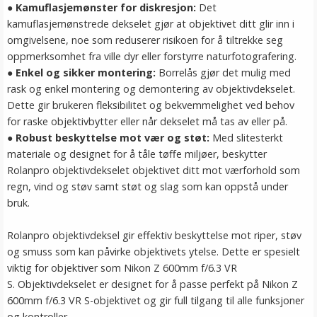
●
Kamuflasjemønster for diskresjon:
Det
kamuflasjemønstrede dekselet gjør at objektivet ditt glir inn i
omgivelsene, noe som reduserer risikoen for å tiltrekke seg
oppmerksomhet fra ville dyr eller forstyrre naturfotografering.
●
Enkel og sikker montering:
Borrelås gjør det mulig med
rask og enkel montering og demontering av objektivdekselet.
Dette gir brukeren fleksibilitet og bekvemmelighet ved behov
for raske objektivbytter eller når dekselet må tas av eller på.
●
Robust beskyttelse mot vær og støt:
Med slitesterkt
materiale og designet for å tåle tøffe miljøer, beskytter
Rolanpro objektivdekselet objektivet ditt mot værforhold som
regn, vind og støv samt støt og slag som kan oppstå under
bruk.
Rolanpro objektivdeksel gir effektiv beskyttelse mot riper, støv
og smuss som kan påvirke objektivets ytelse. Dette er spesielt
viktig for objektiver som Nikon Z 600mm f/6.3 VR
S. Objektivdekselet er designet for å passe perfekt på Nikon Z
600mm f/6.3 VR S-objektivet og gir full tilgang til alle funksjoner
og kontroller.