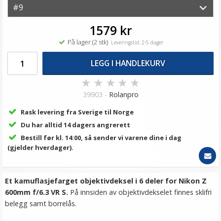
1579 kr
På lager (2 stk)
Leveringstid: 2-5 dager
LEGG I HANDLEKURV
★
★
★
★
★
39903 -
Rolanpro
Rask levering fra Sverige til Norge
Du har alltid 14 dagers angrerett
Bestill før kl. 14:00, så sender vi varene dine i dag
(gjelder hverdager).
Et kamuflasjefarget objektivdeksel i 6 deler for Nikon Z
600mm f/6.3 VR S.
På innsiden av objektivdekselet finnes sklifri
belegg samt borrelås.