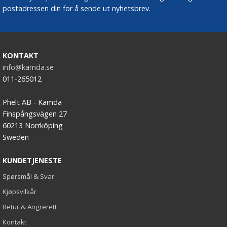
postadressen din for å sende ut nyhetsbrev.
KONTAKT
info@kamda.se
011-265012
Phelt AB - Kamda
Finspångsvägen 27
60213 Norrköping
Sweden
KUNDETJENESTE
Spørsmål & Svar
Kjøpsvilkår
Retur & Angrerett
Kontakt