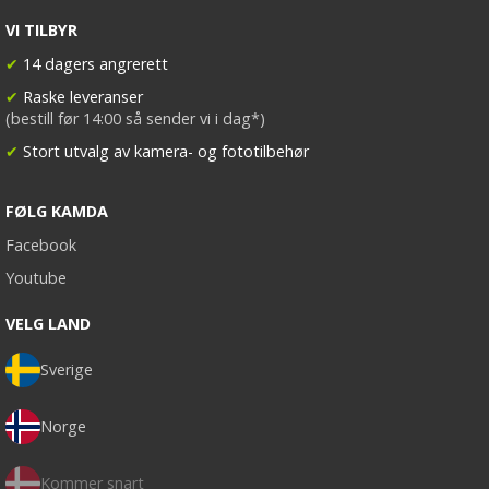
VI TILBYR
✔
14 dagers angrerett
✔
Raske leveranser
(bestill før 14:00 så sender vi i dag*)
✔
Stort utvalg av kamera- og fototilbehør
FØLG KAMDA
Facebook
Youtube
VELG LAND
Sverige
Norge
Kommer snart