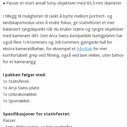
● Passer et stort antall Sony-objektiver med 63,5 mm diameter.
I tillegg til muligheten til raskt å bytte mellom portrett- og
landskapsmodus uten å endre fokus, gir stativfestet et mer
balansert tyngdepunkt når du bruker større og tyngre objektiver
med kameraet ditt. Den Arca Swiss-kompatible hurtigplaten har
også flere 1/4-tommers og 3/8-tommers gjengede hull for
ekstra kameratilbehør, for eksempel et
håndtak
for mer
komfortabelt grep ved filming, også ved lave vinkler, uten behov
for et kamerarigg.
I pakken følger med:
1x Stativfeste.
1x Arca Swiss-plate.
1x Unbrakonøkkel.
1x Spor­nøkkel.
Spesifikasjoner for stativfestet:
Passer:
- Sony Alpha-serien, se liste nedenfor