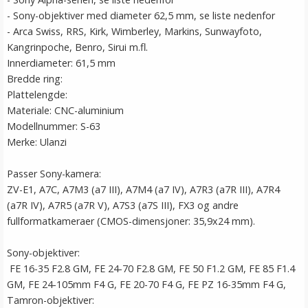
- Sony-objektiver med diameter 62,5 mm, se liste nedenfor
- Arca Swiss, RRS, Kirk, Wimberley, Markins, Sunwayfoto,
Kangrinpoche, Benro, Sirui m.fl.
Innerdiameter: 61,5 mm
Bredde ring:
Plattelengde:
Materiale: CNC-aluminium
Modellnummer: S-63
Merke: Ulanzi
Passer Sony-kamera:
ZV-E1, A7C, A7M3 (a7 III), A7M4 (a7 IV), A7R3 (a7R III), A7R4
(a7R IV), A7R5 (a7R V), A7S3 (a7S III), FX3 og andre
fullformatkameraer (CMOS-dimensjoner: 35,9x24 mm).
Sony-objektiver:
FE 16-35 F2.8 GM, FE 24-70 F2.8 GM, FE 50 F1.2 GM, FE 85 F1.4
GM, FE 24-105mm F4 G, FE 20-70 F4 G, FE PZ 16-35mm F4 G,
Tamron-objektiver: