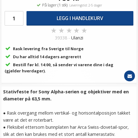
På lager (1 stk)
Leveringstid: 2-5 dager
LEGG I HANDLEKURV
★
★
★
★
★
39338 -
Ulanzi
Rask levering fra Sverige til Norge
Du har alltid 14 dagers angrerett
Bestill før kl. 14:00, så sender vi varene dine i dag
(gjelder hverdager).
Stativfeste for Sony Alpha-serien og objektiver med en
diameter på 63,5 mm.
● Rask overgang mellom vertikal- og horisontalposisjon takket
være at det er roterbart.
● Fleksibel ettersom bunnplaten har Arca Swiss-dovetail-spor,
slik at den kan brukes med et stort antall kamerastativ.