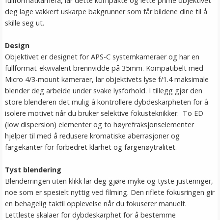
fullformatkamera, lar dette kompakte og lette prime objektivet
deg lage vakkert uskarpe bakgrunner som får bildene dine til å
skille seg ut.
Design
Objektivet er designet for APS-C systemkameraer og har en
fullformat-ekvivalent brennvidde på 35mm. Kompatibelt med
Micro 4/3-mount kameraer, lar objektivets lyse f/1.4 maksimale
blender deg arbeide under svake lysforhold. I tillegg gjør den
store blenderen det mulig å kontrollere dybdeskarpheten for å
isolere motivet når du bruker selektive fokusteknikker. To ED
(low dispersion) elementer og to høyrefraksjonselementer
hjelper til med å redusere kromatiske aberrasjoner og
fargekanter for forbedret klarhet og fargenøytralitet.
Tyst blendering
Blenderringen uten klikk lar deg gjøre myke og tyste justeringer,
noe som er spesielt nyttig ved filming. Den riflete fokusringen gir
en behagelig taktil opplevelse når du fokuserer manuelt.
Lettleste skalaer for dybdeskarphet for å bestemme