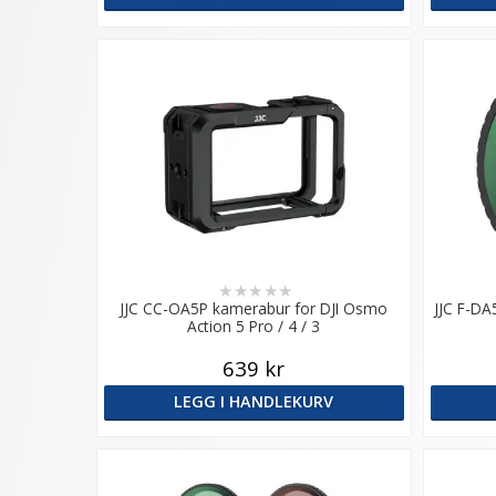
★
★
★
★
★
JJC CC-OA5P kamerabur for DJI Osmo
JJC F-DA
Action 5 Pro / 4 / 3
639 kr
LEGG I HANDLEKURV