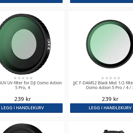
★
★
★
★
★
★
★
★
★
★
5UV UV-filter for DJI Osmo Action
JJC F-DAMS2 Black Mist 1/2-filter
5 Pro, 4
Osmo Action 5 Pro / 4 / 
239 kr
239 kr
LEGG I HANDLEKURV
LEGG I HANDLEKURV