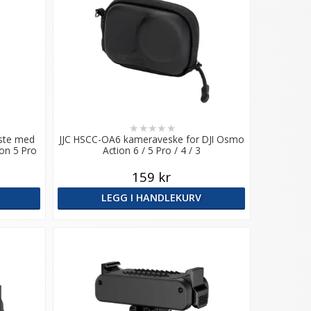
★
★
★
★
★
este med
JJC HSCC-OA6 kameraveske for DJI Osmo
on 5 Pro
Action 6 / 5 Pro / 4 / 3
159 kr
LEGG I HANDLEKURV