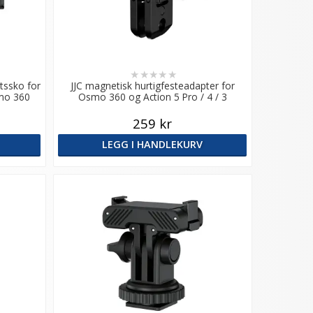
★
★
★
★
★
itssko for
JJC magnetisk hurtigfesteadapter for
smo 360
Osmo 360 og Action 5 Pro / 4 / 3
259 kr
LEGG I HANDLEKURV