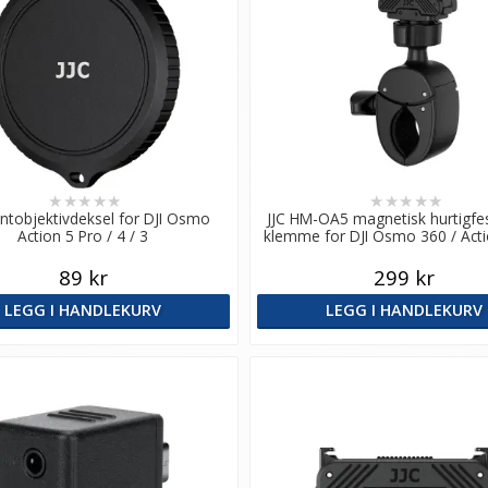
★
★
★
★
★
★
★
★
★
★
ontobjektivdeksel for DJI Osmo
JJC HM-OA5 magnetisk hurtigf
Action 5 Pro / 4 / 3
klemme for DJI Osmo 360 / Acti
89 kr
299 kr
LEGG I HANDLEKURV
LEGG I HANDLEKURV