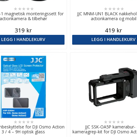
★
★
★
★
★
★
★
★
★
★
1 magnetisk monteringssett for
JJC MNM-UN1 BLACK nakkehold
actionkamera & tilbehør
actionkamera og mobil
319 kr
419 kr
LEGG I HANDLEKURV
LEGG I HANDLEKURV
★
★
★
★
★
★
★
★
★
★
rmbeskyttelse for DJI Osmo Action
JJC SSK-OA5P kamerabur-
3 / 4 – 9H optisk glass
kameragrep-kit for DJI Osmo Act
/ 4 / 3