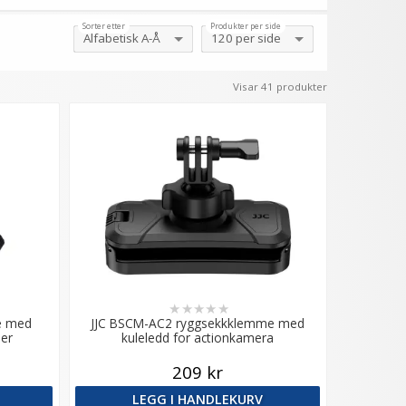
Sorter etter
Produkter per side
Visar 41 produkter
★
★
★
★
★
e med
JJC BSCM-AC2 ryggsekkklemme med
aer
kuleledd for actionkamera
209 kr
LEGG I HANDLEKURV