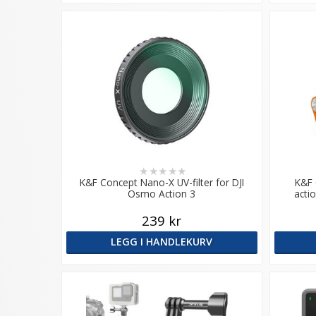
★
★
★
★
★
K&F Concept Nano-X UV-filter for DJI
K&F 
Osmo Action 3
acti
239 kr
LEGG I HANDLEKURV