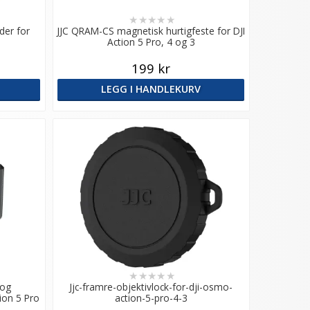
★
★
★
★
★
er for
JJC QRAM-CS magnetisk hurtigfeste for DJI
Action 5 Pro, 4 og 3
199 kr
LEGG I HANDLEKURV
★
★
★
★
★
 og
Jjc-framre-objektivlock-for-dji-osmo-
ion 5 Pro
action-5-pro-4-3