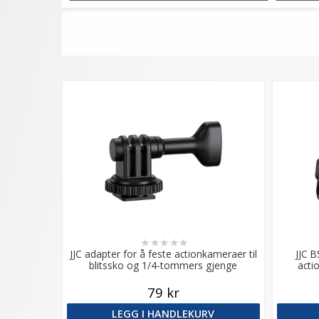
★
★
★
★
★
JJC adapter for å feste actionkameraer til
JJC 
blitssko og 1/4-tommers gjenge
acti
79 kr
LEGG I HANDLEKURV