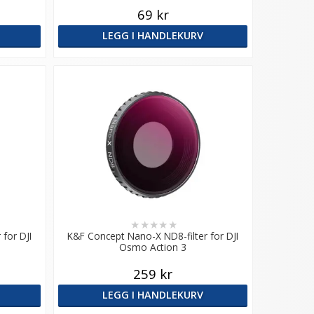
69 kr
LEGG I HANDLEKURV
★
★
★
★
★
for DJI
K&F Concept Nano-X ND8-filter for DJI
Osmo Action 3
259 kr
LEGG I HANDLEKURV