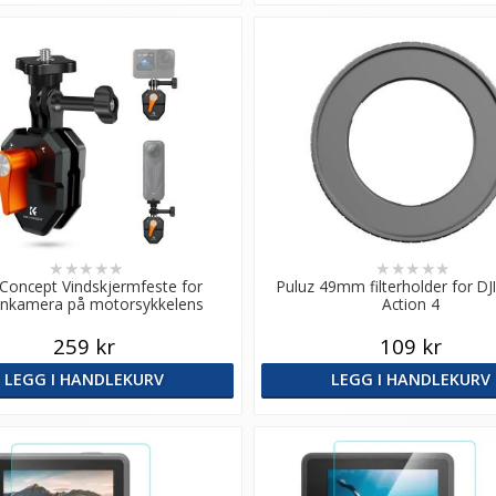
★
★
★
★
★
★
★
★
★
★
Concept Vindskjermfeste for
Puluz 49mm filterholder for D
onkamera på motorsykkelens
Action 4
vindskjerm
259 kr
109 kr
LEGG I HANDLEKURV
LEGG I HANDLEKURV