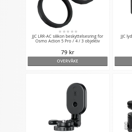
★
★
★
★
★
JJC LRR-AC silikon beskyttelsesring for
JJC l
Osmo Action 5 Pro / 4 / 3 objektiv
79 kr
OVERVÅKE