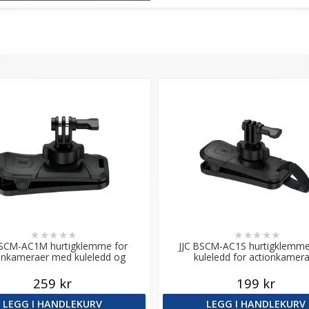
★
★
★
★
★
★
★
★
★
★
BSCM-AC1M hurtigklemme for
JJC BSCM-AC1S hurtigklemm
onkameraer med kuleledd og
kuleledd for actionkamer
magneter
259 kr
199 kr
LEGG I HANDLEKURV
LEGG I HANDLEKURV