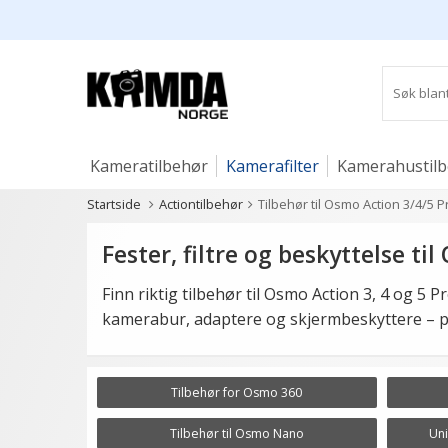
Kameratilbehør
Kamerafilter
Kamerahustil
Startside
Actiontilbehør
Tilbehør til Osmo Action 3/4/5 P
Studio og lys
Fester, filtre og beskyttelse til
Finn riktig tilbehør til Osmo Action 3, 4 og 5 P
kamerabur, adaptere og skjermbeskyttere – p
Tilbehør for Osmo 360
Tilbehør til Osmo Nano
Uni