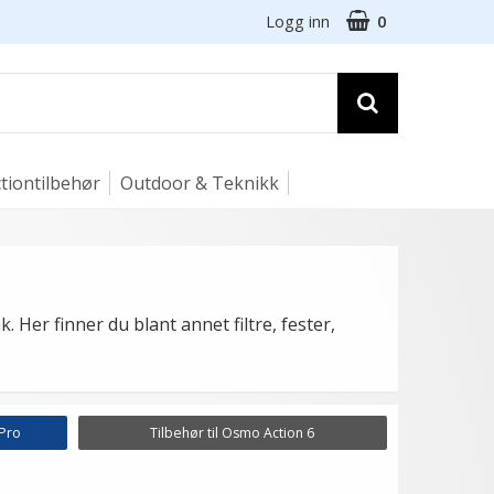
Logg inn
0
tiontilbehør
Outdoor & Teknikk
. Her finner du blant annet filtre, fester,
 Pro
Tilbehør til Osmo Action 6