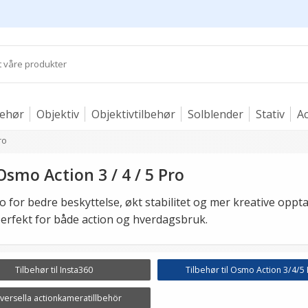
behør
Objektiv
Objektivtilbehør
Solblender
Stativ
Ac
ro
 Osmo Action 3 / 4 / 5 Pro
ro for bedre beskyttelse, økt stabilitet og mer kreative opptak
erfekt for både action og hverdagsbruk.
Tilbehør til Insta360
Tilbehør til Osmo Action 3/4/5
versella actionkameratillbehör