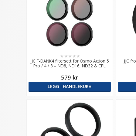
★
★
★
★
★
JJC F-DANK4 filtersett for Osmo Action 5
JJC fr
Pro / 4 / 3 – ND8, ND16, ND32 & CPL
579 kr
LEGG I HANDLEKURV