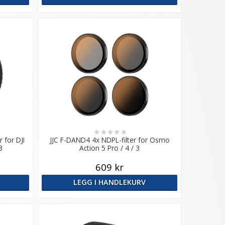
★
★
★
★
★
 for DJI
JJC F-DAND4 4x NDPL-filter for Osmo
3
Action 5 Pro / 4 / 3
609 kr
LEGG I HANDLEKURV