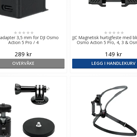
★
★
★
★
★
★
★
★
★
★
ydadapter 3,5 mm for DJI Osmo
JJC Magnetisk hurtigfeste med bl
Action 5 Pro / 4
Osmo Action 5 Pro, 4, 3 & O
289 kr
149 kr
OVERVÅKE
LEGG I HANDLEKURV