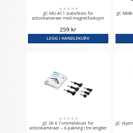
★
★
★
★
★
JJC MG-AC1 stativfeste for
JJC MMB-
actionkameraer med magnetfunksjon
259 kr
LEGG I HANDLEKURV
★
★
★
★
★
JJC SK-6 Tommelskruer for
JJC skje
actionkameraer – 6-pakning i tre lengder