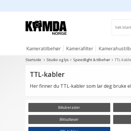
Kameratilbehør
Kamerafilter
Kamerahustil
Startside
Studio og lys
Speedlight & tilbehør
TTL-kable
Studio og lys
TTL-kabler
Her finner du TTL-kabler som lar deg bruke ek
Bikuberaster
Blitsutløser