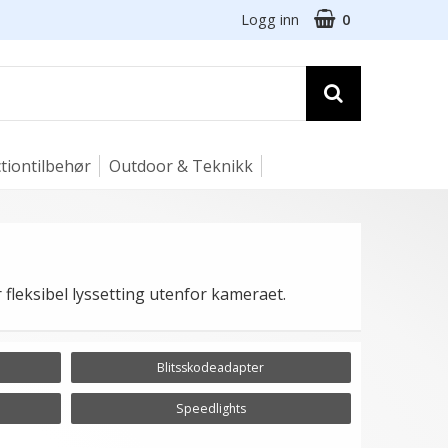
Logg inn
0
tiontilbehør
Outdoor & Teknikk
fleksibel lyssetting utenfor kameraet.
Blitsskodeadapter
Speedlights