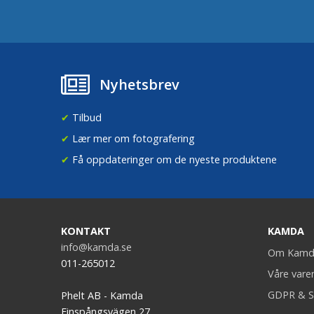
Nyhetsbrev
✔
Tilbud
✔
Lær mer om fotografering
✔
Få oppdateringer om de nyeste produktene
KONTAKT
KAMDA
info@kamda.se
Om Kamd
011-265012
Våre vare
GDPR & S
Phelt AB - Kamda
Finspångsvägen 27