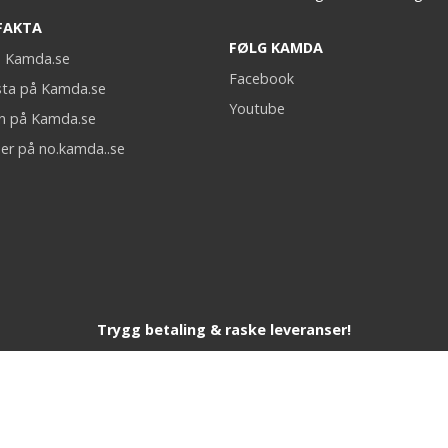
FAKTA
FØLG KAMDA
på Kamda.se
Facebook
sta på Kamda.se
Youtube
on på Kamda.se
er på no.kamda..se
Trygg betaling & raske leveranser!