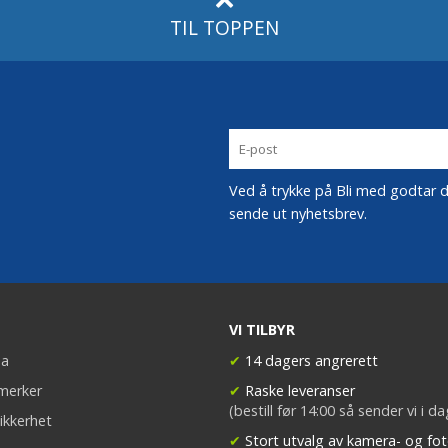
TIL TOPPEN
Ved å trykke på Bli med godtar du
sende ut nyhetsbrev.
VI TILBYR
a
✔
14 dagers angrerett
merker
✔
Raske leveranser
(bestill før 14:00 så sender vi i d
ikkerhet
✔
Stort utvalg av kamera- og fot