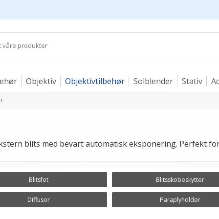
behør
Objektiv
Objektivtilbehør
Solblender
Stativ
Ac
r
stern blits med bevart automatisk eksponering. Perfekt for 
Blitsfot
Blitsskobeskytter
Diffusor
Paraplyholder