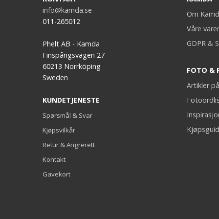
info@kamda.se
Om Kamd
011-265012
Våre vare
GDPR & S
Phelt AB - Kamda
Finspångsvägen 27
60213 Norrköping
FOTO & 
Sweden
Artikler 
KUNDETJENESTE
Fotoordli
Inspirasj
Spørsmål & Svar
Kjøpsguid
Kjøpsvilkår
Retur & Angrerett
Kontakt
Gavekort