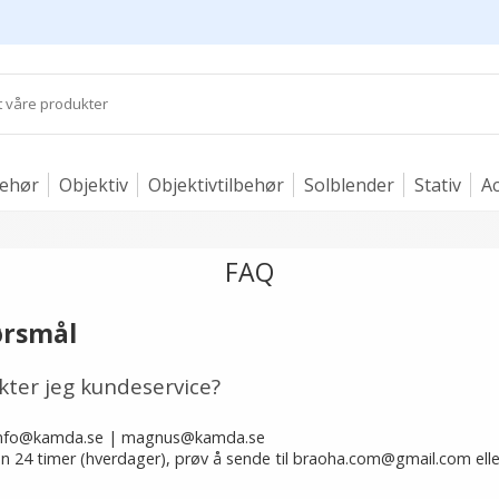
behør
Objektiv
Objektivtilbehør
Solblender
Stativ
Ac
FAQ
ørsmål
kter jeg kundeservice?
 info@kamda.se | magnus@kamda.se
nen 24 timer (hverdager), prøv å sende til braoha.com@gmail.com elle