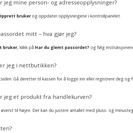
r jeg mine person- og adresseopplysninger?
Opprett bruker
og oppdater opplysningene i kontrollpanelet.
passordet mitt – hva gjør jeg?
t bruker
, klikk på
Har du glemt passordet?
og følg instruksjonen
r jeg i nettbutikken?
iden. Gå deretter til kassen for å logge inn eller registrere deg og fu
r jeg et produkt fra handlekurven?
øverst til høyre. Der kan du justere antallet med pluss- og minuste
kten?