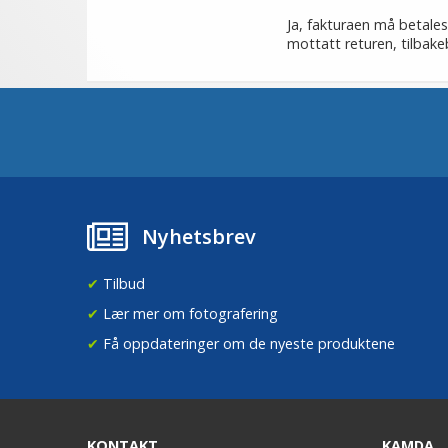
Ja, fakturaen må betales 
mottatt returen, tilbake
Nyhetsbrev
✔
Tilbud
✔
Lær mer om fotografering
✔
Få oppdateringer om de nyeste produktene
KONTAKT
KAMDA