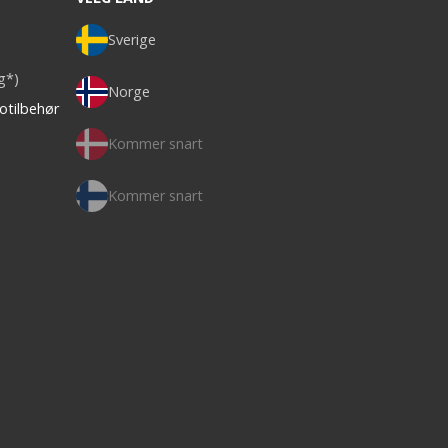
Sverige
ag*)
Norge
otilbehør
Kommer snart
Kommer snart