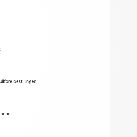
e.
llføre bestillingen.
gnene.