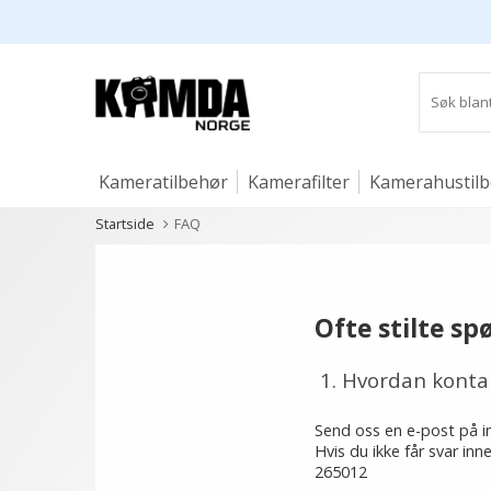
Kameratilbehør
Kamerafilter
Kamerahustil
Startside
FAQ
Studio og lys
Ofte stilte sp
1. Hvordan konta
Send oss en e-post på
Hvis du ikke får svar in
265012