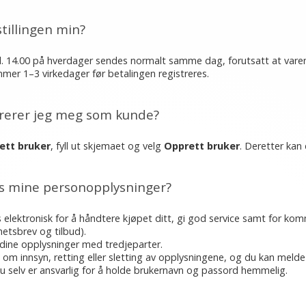
tillingen min?
r kl. 14.00 på hverdager sendes normalt samme dag, forutsatt at vare
mer 1–3 virkedager før betalingen registreres.
trerer jeg meg som kunde?
ett bruker
, fyll ut skjemaet og velg
Opprett bruker
. Deretter kan
s mine personopplysninger?
 elektronisk for å håndtere kjøpet ditt, gi god service samt for k
hetsbrev og tilbud).
ri dine opplysninger med tredjeparter.
 om innsyn, retting eller sletting av opplysningene, og du kan meld
u selv er ansvarlig for å holde brukernavn og passord hemmelig.