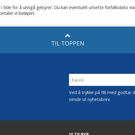
i tide for å unngå gebyrer. Du kan eventuelt utsette forfallsdato via
betaler vi beløpet.
TIL TOPPEN
Ved å trykke på Bli med godtar du
sende ut nyhetsbrev.
VI TILBYR