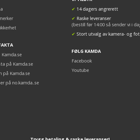
a
✔
14 dagers angrerett
merker
✔
Raske leveranser
(bestill før 14:00 så sender vi i d
ikkerhet
✔
Stort utvalg av kamera- og fot
FAKTA
FØLG KAMDA
på Kamda.se
Facebook
sta på Kamda.se
Youtube
on på Kamda.se
er på no.kamda..se
Trygg betaling & raske leveranser!