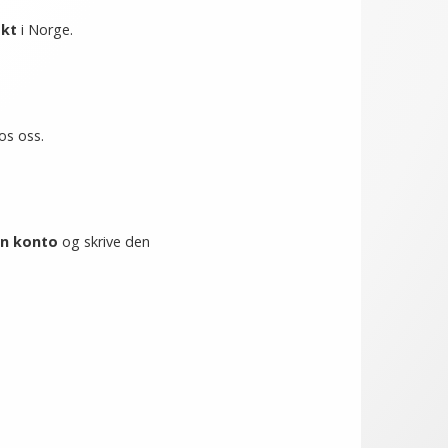
akt
i Norge.
os oss.
n konto
og skrive den