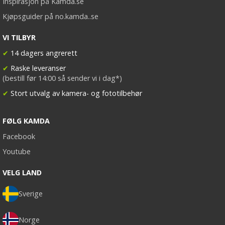
Inspirasjon på Kamda.se
Kjøpsguider på no.kamda..se
VI TILBYR
✔
14 dagers angrerett
✔
Raske leveranser
(bestill før 14:00 så sender vi i dag*)
✔
Stort utvalg av kamera- og fototilbehør
FØLG KAMDA
Facebook
Youtube
VELG LAND
Sverige
Norge