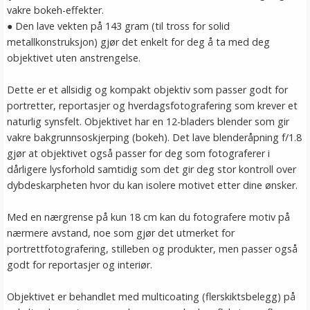
vakre bokeh-effekter.
● Den lave vekten på 143 gram (til tross for solid
metallkonstruksjon) gjør det enkelt for deg å ta med deg
objektivet uten anstrengelse.
Dette er et allsidig og kompakt objektiv som passer godt for
portretter, reportasjer og hverdagsfotografering som krever et
naturlig synsfelt. Objektivet har en 12-bladers blender som gir
vakre bakgrunnsoskjerping (bokeh). Det lave blenderåpning f/1.8
gjør at objektivet også passer for deg som fotograferer i
dårligere lysforhold samtidig som det gir deg stor kontroll over
dybdeskarpheten hvor du kan isolere motivet etter dine ønsker.
Med en nærgrense på kun 18 cm kan du fotografere motiv på
nærmere avstand, noe som gjør det utmerket for
portrettfotografering, stilleben og produkter, men passer også
godt for reportasjer og interiør.
Objektivet er behandlet med multicoating (flerskiktsbelegg) på