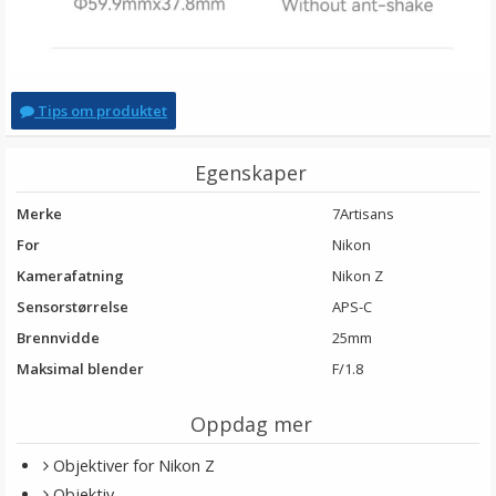
Tips om produktet
Egenskaper
Merke
7Artisans
For
Nikon
Kamerafatning
Nikon Z
Sensorstørrelse
APS-C
Brennvidde
25mm
Maksimal blender
F/1.8
Oppdag mer
Objektiver for Nikon Z
Objektiv