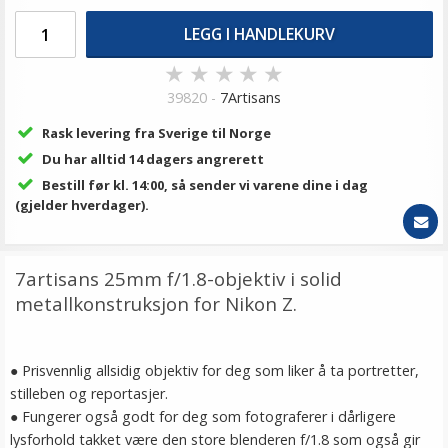
LEGG I HANDLEKURV
★
★
★
★
★
39820 -
7Artisans
Rask levering fra Sverige til Norge
Du har alltid 14 dagers angrerett
Bestill før kl. 14:00, så sender vi varene dine i dag
(gjelder hverdager).
7artisans 25mm f/1.8-objektiv i solid
metallkonstruksjon for Nikon Z.
● Prisvennlig allsidig objektiv for deg som liker å ta portretter,
stilleben og reportasjer.
● Fungerer også godt for deg som fotograferer i dårligere
lysforhold takket være den store blenderen f/1.8 som også gir