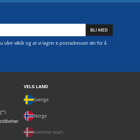
 våre vilkår og at vi lagrer e-postadressen din for å
VELG LAND
Sverige
ag*)
Norge
otilbehør
Kommer snart