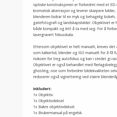
optiske konstruksjonen er forbedret med et ED-
kromatisk aberrasjon og leverer skarpere bilder,
blenderen bidrar til en myk og behagelig bokeh, 
gatefotografi og landskapsbilder. Objektivet er
både kompakt og lett å ta med seg. For å forbed
lasergravert fokusskala.
Ettersom objektivet er helt manuelt, kreves det 
som lukkertid, blender og ISO manuelt for å få ful
risikoen for treg autofokus og kan i stedet gi ras
Objektivet er også behandlet med flerlagsbelegg 
ghosting, noe som forbedrer bildekvaliteten selv
reduserer også vignettering ved større blenderåp
Inkludert:
1x Objektiv.
1x Objektivdeksel.
1x Bakre objektivdeksel.
1x Brukermanual på engelsk.