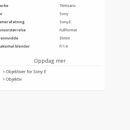
erke
7Artisans
or
Sony
amerafatning
Sony E
ensorstørrelse
Fullformat
rennvidde
35mm
aksimal blender
F/1.4
Oppdag mer
Objektiver for Sony E
Objektiv