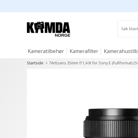
Kameratilbehør
Kamerafilter
Kamerahustil
Startside
7Artisans 35mm f/1,4 III for Sony E (Fullformat) (Sv
Studio og lys