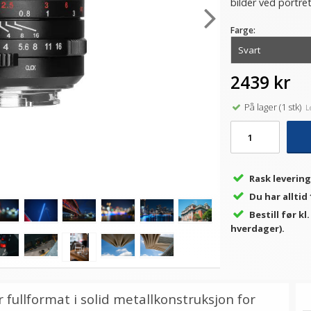
bilder ved portre
Farge:
2439 kr
På lager (1 stk)
Le
Rask levering
Du har alltid
Bestill før kl
hverdager).
r fullformat i solid metallkonstruksjon for