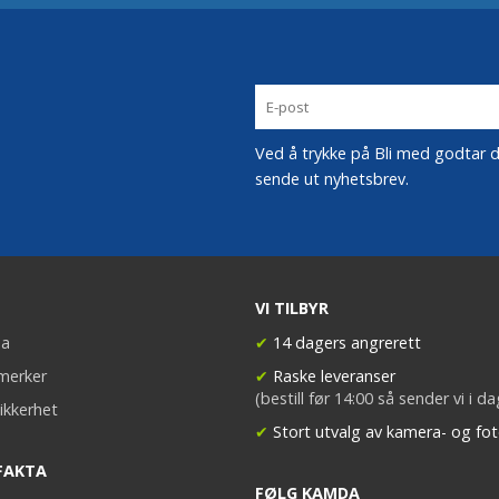
Ved å trykke på Bli med godtar du
sende ut nyhetsbrev.
VI TILBYR
a
✔
14 dagers angrerett
merker
✔
Raske leveranser
(bestill før 14:00 så sender vi i d
ikkerhet
✔
Stort utvalg av kamera- og fot
FAKTA
FØLG KAMDA