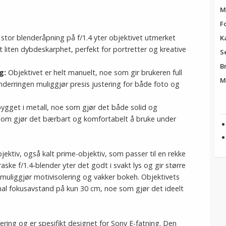
M
F
 stor blenderåpning på f/1.4 yter objektivet utmerket
K
t liten dybdeskarphet, perfekt for portretter og kreative
S
B
ng
:
Objektivet er helt manuelt, noe som gir brukeren full
M
enderringen muliggjør presis justering for både foto og
 bygget i metall, noe som gjør det både solid og
e som gjør det bærbart og komfortabelt å bruke under
bjektiv, også kalt prime-objektiv, som passer til en rekke
aske f/1.4-blender yter det godt i svakt lys og gir større
muliggjør motivisolering og vakker bokeh. Objektivets
mal fokusavstand på kun 30 cm, noe som gjør det ideelt
ring og er spesifikt designet for Sony E-fatning. Den