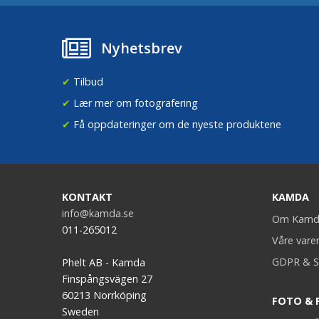
Nyhetsbrev
✔
Tilbud
✔
Lær mer om fotografering
✔
Få oppdateringer om de nyeste produktene
KONTAKT
KAMDA
info@kamda.se
Om Kamd
011-265012
Våre vare
GDPR & S
Phelt AB - Kamda
Finspångsvägen 27
60213 Norrköping
FOTO & 
Sweden