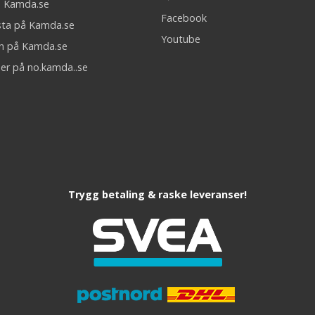
på Kamda.se
Facebook
sta på Kamda.se
Youtube
on på Kamda.se
er på no.kamda..se
Trygg betaling & raske leveranser!