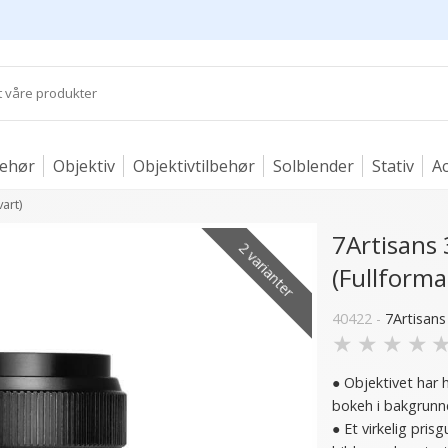
behør
Objektiv
Objektivtilbehør
Solblender
Stativ
Ac
art)
7Artisans 
2 varianter
(Fullformat
40422 -
7Artisans
★
★
★
★
● Objektivet har 
bokeh i bakgrunn
● Et virkelig pri