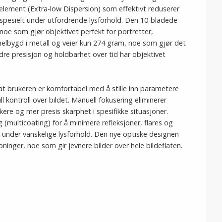
element (Extra-low Dispersion) som effektivt reduserer
 spesielt under utfordrende lysforhold. Den 10-bladede
noe som gjør objektivet perfekt for portretter,
 helbygd i metall og veier kun 274 gram, noe som gjør det
re presisjon og holdbarhet over tid har objektivet
at brukeren er komfortabel med å stille inn parametere
l kontroll over bildet. Manuell fokusering eliminerer
kere og mer presis skarphet i spesifikke situasjoner.
(multicoating) for å minimere refleksjoner, flares og
 under vanskelige lysforhold. Den nye optiske designen
ninger, noe som gir jevnere bilder over hele bildeflaten.