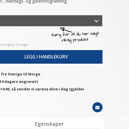
tt-, hverdags- og gatefotografering.
Sørg for at du har valgt
riktig produkt
veringstid: 2-5 dager
LEGG I HANDLEKURV
 fra Sverige til Norge
 14 dagers angrerett
. 14:00, så sender vi varene dine i dag (gjelder
Egenskaper