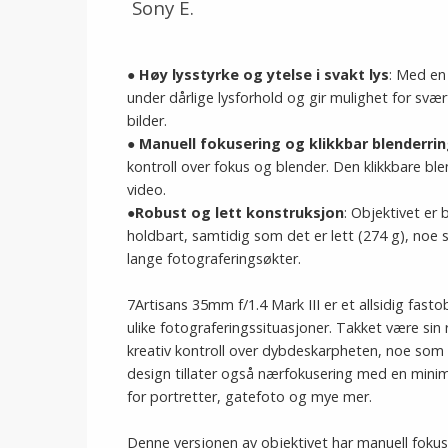
Sony E.
●
Høy lysstyrke og ytelse i svakt lys
: Med en
under dårlige lysforhold og gir mulighet for svær
bilder.
●
Manuell fokusering og klikkbar blenderri
kontroll over fokus og blender. Den klikkbare bl
video.
●
Robust og lett konstruksjon
: Objektivet er
holdbart, samtidig som det er lett (274 g), no
lange fotograferingsøkter.
7Artisans 35mm f/1.4 Mark III er et allsidig fasto
ulike fotograferingssituasjoner. Takket være sin r
kreativ kontroll over dybdeskarpheten, noe som 
design tillater også nærfokusering med en mini
for portretter, gatefoto og mye mer.
Denne versjonen av objektivet har manuell fokuse