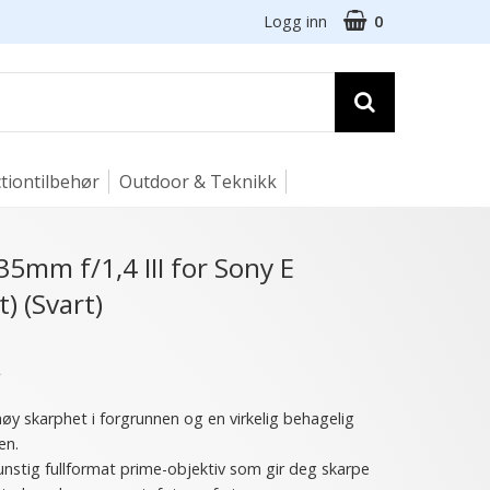
Logg inn
0
tiontilbehør
Outdoor & Teknikk
35mm f/1,4 III for Sony E
) (Svart)
★
høy skarphet i forgrunnen og en virkelig behagelig
en.
sgunstig fullformat prime-objektiv som gir deg skarpe