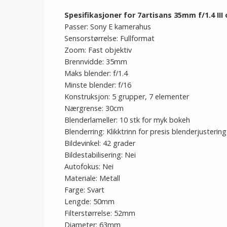
Spesifikasjoner for 7artisans 35mm f/1.4 III 
Passer: Sony E kamerahus
Sensorstørrelse: Fullformat
Zoom: Fast objektiv
Brennvidde: 35mm
Maks blender: f/1.4
Minste blender: f/16
Konstruksjon: 5 grupper, 7 elementer
Nærgrense: 30cm
Blenderlameller: 10 stk for myk bokeh
Blenderring: Klikktrinn for presis blenderjustering
Bildevinkel: 42 grader
Bildestabilisering: Nei
Autofokus: Nei
Materiale: Metall
Farge: Svart
Lengde: 50mm
Filterstørrelse: 52mm
Diameter: 63mm