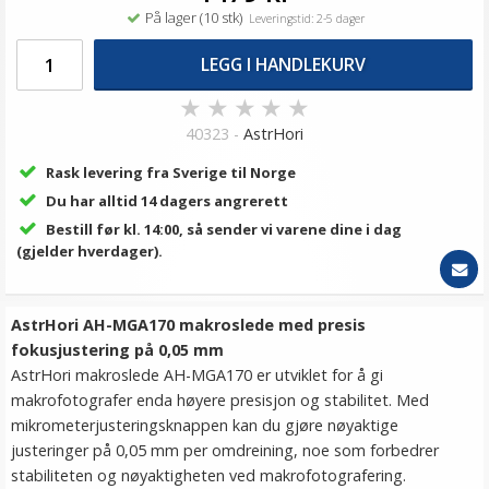
På lager (10 stk)
Leveringstid: 2-5 dager
LEGG I HANDLEKURV
★
★
★
★
★
40323 -
AstrHori
Rask levering fra Sverige til Norge
Du har alltid 14 dagers angrerett
Bestill før kl. 14:00, så sender vi varene dine i dag
(gjelder hverdager).
AstrHori AH-MGA170 makroslede med presis
fokusjustering på 0,05 mm
AstrHori makroslede AH-MGA170 er utviklet for å gi
makrofotografer enda høyere presisjon og stabilitet. Med
mikrometerjusteringsknappen kan du gjøre nøyaktige
justeringer på 0,05 mm per omdreining, noe som forbedrer
stabiliteten og nøyaktigheten ved makrofotografering.