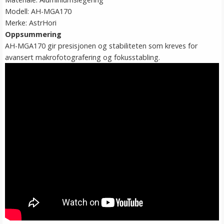
Modell: AH-MGA170
Merke: AstrHori
Oppsummering
AH-MGA170 gir presisjonen og stabiliteten som kreves for
avansert makrofotografering og fokusstabling.