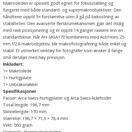
Makrosleden er spesielt godt egnet for fokusstabling og
fungerer med både standard- og supermakroobjektiver. Den
håndterer opptil 5× forstørrelse uten å gå på bekostning av
stabiliteten. Den avanserte flerskrumekanismen gjør det mulig
med rask posisjonering og er opptil 14 ganger raskere enn en
standardskrue. Når AH-MGA170 kombineres med AstrHoris 25
mm f/2.8 makroobjektiv, blir makrofotografering både enkel og
stabil. Et utmerket verktøy for fotografer som ønsker å fange
små detaljer med høy presisjon.
Inkludert:
1× Makroslede
1× Hurtigplate
1× Unbrakonøkkel
Spesifikasjoner
Passer: Arca Swiss-hurtigplater og Arca Swiss-kulehoder
Total lengde: 196,7 mm
Skinnelengde: 170 mm
Størrelse: 196,7 × 71,5 × 78,4 mm
Vekt: 560 gram
Materiale: Aluminiumslegering