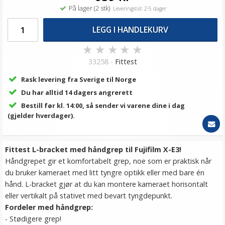
På lager (2 stk)
Leveringstid: 2-5 dager
LEGG I HANDLEKURV
★
★
★
★
★
33258 -
Fittest
Rask levering fra Sverige til Norge
Du har alltid 14 dagers angrerett
Bestill før kl. 14:00, så sender vi varene dine i dag
(gjelder hverdager).
Fittest L-bracket med håndgrep til Fujifilm X-E3!
Håndgrepet gir et komfortabelt grep, noe som er praktisk når
du bruker kameraet med litt tyngre optikk eller med bare én
hånd. L-bracket gjør at du kan montere kameraet horisontalt
eller vertikalt på stativet med bevart tyngdepunkt.
Fordeler med håndgrep:
- Stødigere grep!