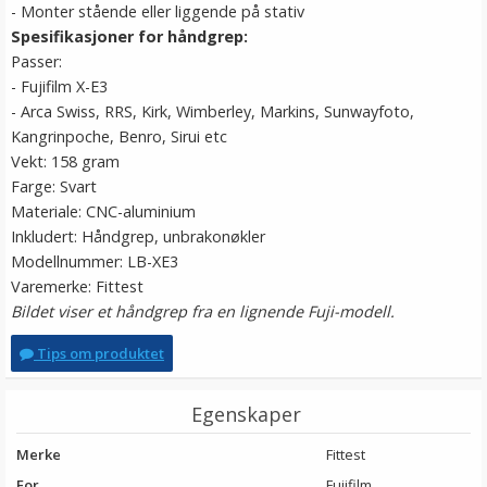
- Monter stående eller liggende på stativ
Spesifikasjoner for håndgrep:
Passer:
- Fujifilm X-E3
- Arca Swiss, RRS, Kirk, Wimberley, Markins, Sunwayfoto,
Kangrinpoche, Benro, Sirui etc
Vekt: 158 gram
Farge: Svart
Materiale: CNC-aluminium
Inkludert: Håndgrep, unbrakonøkler
Modellnummer: LB-XE3
Varemerke: Fittest
Bildet viser et håndgrep fra en lignende Fuji-modell.
Tips om produktet
Egenskaper
Merke
Fittest
For
Fujifilm