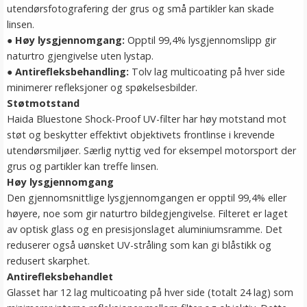
utendørsfotografering der grus og små partikler kan skade
linsen.
●
Høy lysgjennomgang:
Opptil 99,4% lysgjennomslipp gir
naturtro gjengivelse uten lystap.
●
Antirefleksbehandling:
Tolv lag multicoating på hver side
minimerer refleksjoner og spøkelsesbilder.
Støtmotstand
Haida Bluestone Shock-Proof UV-filter har høy motstand mot
støt og beskytter effektivt objektivets frontlinse i krevende
utendørsmiljøer. Særlig nyttig ved for eksempel motorsport der
grus og partikler kan treffe linsen.
Høy lysgjennomgang
Den gjennomsnittlige lysgjennomgangen er opptil 99,4% eller
høyere, noe som gir naturtro bildegjengivelse. Filteret er laget
av optisk glass og en presisjonslaget aluminiumsramme. Det
reduserer også uønsket UV-stråling som kan gi blåstikk og
redusert skarphet.
Antirefleksbehandlet
Glasset har 12 lag multicoating på hver side (totalt 24 lag) som