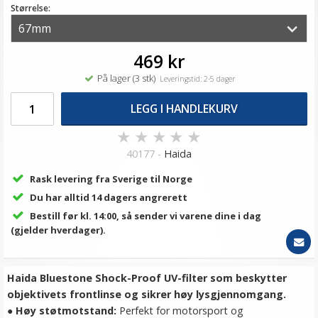
Størrelse:
469 kr
På lager (3 stk)
Leveringstid: 2-5 dager
LEGG I HANDLEKURV
★
★
★
★
★
40177 -
Haida
Rask levering fra Sverige til Norge
Du har alltid 14 dagers angrerett
Bestill før kl. 14:00, så sender vi varene dine i dag
(gjelder hverdager).
Haida Bluestone Shock-Proof UV-filter som beskytter
objektivets frontlinse og sikrer høy lysgjennomgang.
●
Høy støtmotstand:
Perfekt for motorsport og