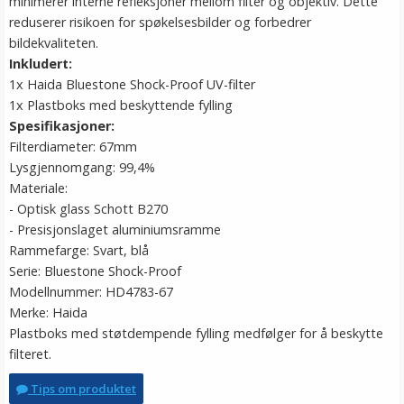
minimerer interne refleksjoner mellom filter og objektiv. Dette
reduserer risikoen for spøkelsesbilder og forbedrer
bildekvaliteten.
Inkludert:
1x Haida Bluestone Shock-Proof UV-filter
1x Plastboks med beskyttende fylling
Spesifikasjoner:
Filterdiameter: 67mm
Lysgjennomgang: 99,4%
Materiale:
- Optisk glass Schott B270
- Presisjonslaget aluminiumsramme
Rammefarge: Svart, blå
Serie: Bluestone Shock-Proof
Modellnummer: HD4783-67
Merke: Haida
Plastboks med støtdempende fylling medfølger for å beskytte
filteret.
Tips om produktet