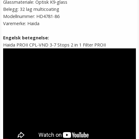
Glassmateriale: Optisk K9-glass
Belegg: 32 lag multicoating
Modellnummer: HD4781-86
Varemerke: Haida
Engelsk betegnelse:
Haida PROII CPL-VND 3-7 Stops 2 in 1 Filter PROII