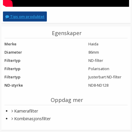
Tips om produktet
Egenskaper
Merke
Haida
Diameter
86mm
Filtertyp
ND-filter
Filtertyp
Polarisation
Filtertyp
Justerbart ND-filter
ND-styrke
ND8-ND128
Oppdag mer
Kamerafilter
Kombinasjonsfilter