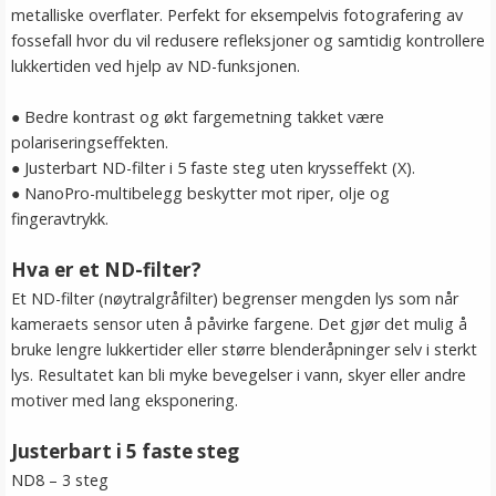
metalliske overflater. Perfekt for eksempelvis fotografering av
fossefall hvor du vil redusere refleksjoner og samtidig kontrollere
lukkertiden ved hjelp av ND-funksjonen.
● Bedre kontrast og økt fargemetning takket være
polariseringseffekten.
● Justerbart ND-filter i 5 faste steg uten krysseffekt (X).
● NanoPro-multibelegg beskytter mot riper, olje og
fingeravtrykk.
Hva er et ND-filter?
Et ND-filter (nøytralgråfilter) begrenser mengden lys som når
kameraets sensor uten å påvirke fargene. Det gjør det mulig å
bruke lengre lukkertider eller større blenderåpninger selv i sterkt
lys. Resultatet kan bli myke bevegelser i vann, skyer eller andre
motiver med lang eksponering.
Justerbart i 5 faste steg
ND8 – 3 steg