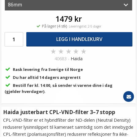
1479 kr
På lager (4 stk)
Leveringstid: 2-5 dager
LEGG I HANDLEKURV
★
★
★
★
★
40683 -
Haida
Rask levering fra Sverige til Norge
Du har alltid 14 dagers angrerett
Bestill før kl. 14:00, så sender vi varene dine i dag
(gjelder hverdager).
Haida justerbart CPL-VND-filter 3–7 stopp
CPL-VND-filter er et hybridfilter der ND-delen (Neutral Density)
reduserer lysinnslippet til kameraet samtidig som det innebygde
CPL-filteret (polarisasjonsfilter) reduserer refleksjoner fra ikke-