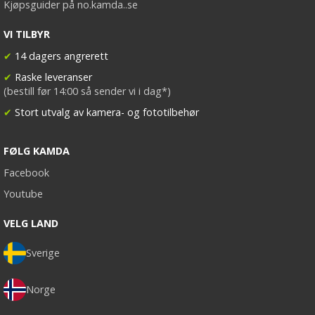
Kjøpsguider på no.kamda..se
VI TILBYR
✔
14 dagers angrerett
✔
Raske leveranser
(bestill før 14:00 så sender vi i dag*)
✔
Stort utvalg av kamera- og fototilbehør
FØLG KAMDA
Facebook
Youtube
VELG LAND
Sverige
Norge