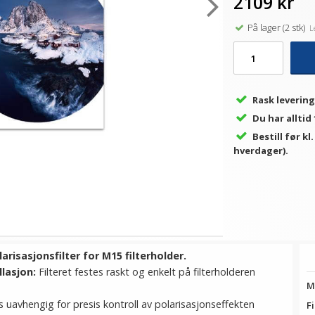
2109 kr
På lager (2 stk)
Le
Rask levering
Du har alltid
Bestill før kl
hverdager).
isasjonsfilter for M15 filterholder.
lasjon:
Filteret festes raskt og enkelt på filterholderen
M
s uavhengig for presis kontroll av polarisasjonseffekten
Fi