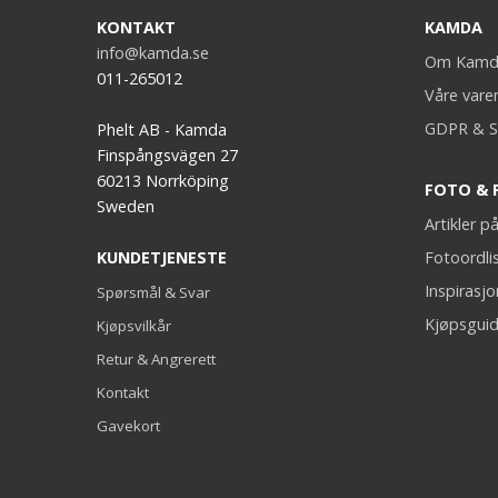
KONTAKT
KAMDA
info@kamda.se
Om Kamd
011-265012
Våre vare
GDPR & S
Phelt AB - Kamda
Finspångsvägen 27
60213 Norrköping
FOTO & 
Sweden
Artikler 
KUNDETJENESTE
Fotoordli
Inspirasj
Spørsmål & Svar
Kjøpsguid
Kjøpsvilkår
Retur & Angrerett
Kontakt
Gavekort