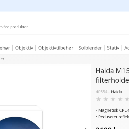
behør
Objektiv
Objektivtilbehør
Solblender
Stativ
Ac
der
Haida M15
filterholde
40554 -
Haida
★
★
★
★
• Magnetisk CPL-f
• Reduserer refle