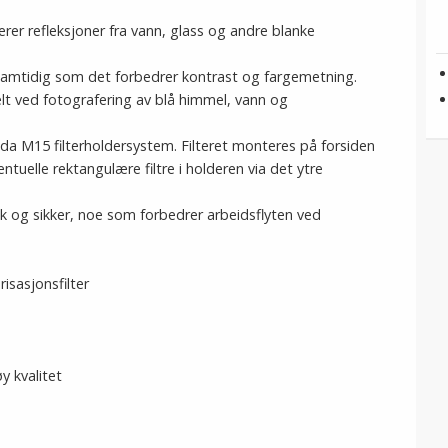
er refleksjoner fra vann, glass og andre blanke
g samtidig som det forbedrer kontrast og fargemetning.
elt ved fotografering av blå himmel, vann og
ida M15 filterholdersystem. Filteret monteres på forsiden
ntuelle rektangulære filtre i holderen via det ytre
k og sikker, noe som forbedrer arbeidsflyten ved
isasjonsfilter
y kvalitet