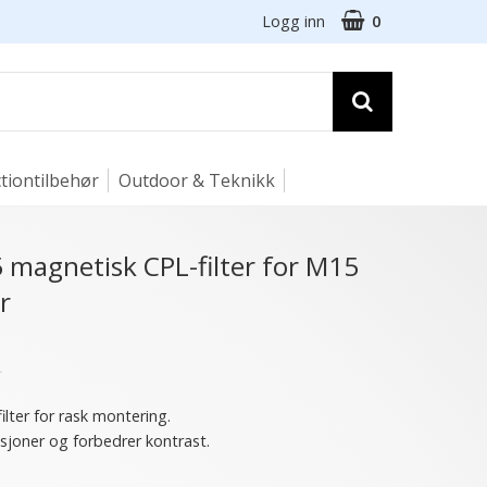
Logg inn
0
tiontilbehør
Outdoor & Teknikk
 magnetisk CPL-filter for M15
r
★
ilter for rask montering.
ksjoner og forbedrer kontrast.