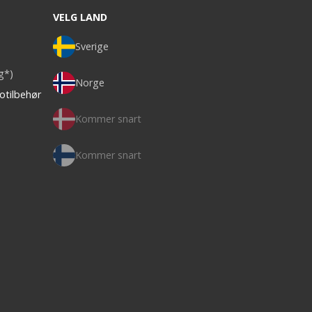
VELG LAND
Sverige
ag*)
Norge
otilbehør
Kommer snart
Kommer snart