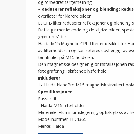
og forbedret fargemetning.
●
Reduserer refleksjoner og blending:
Reduser
overflater for klarere bilder.
Et CPL-filter reduserer refleksjoner og blendin
Dette gir mer levende og detaljrike bilder, spesi
grøntområder.
Haida M15 Magnetic CPL-filter er utviklet for Ha
av filterholderen og kan roteres uavhengig av eve
tannhjulet på M15-holderen.
Den magnetiske designen gjør installasjonen ras
fotografering i skiftende lysforhold.
Inkluderer
1x Haida NanoPro M15 magnetisk sirkulært polar
Spesifikasjoner
Passer til:
- Haida M15 filterholder
Materiale: Aluminiumslegering, optisk glass av hø
Modellnummer: HD4365
Merke: Haida