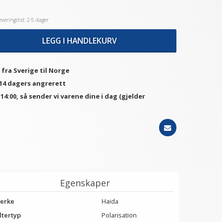
veringstid: 2-5 dager
LEGG I HANDLEKURV
 fra Sverige til Norge
 14 dagers angrerett
. 14:00, så sender vi varene dine i dag (gjelder
Egenskaper
erke
Haida
ltertyp
Polarisation