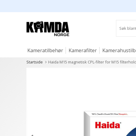
Kameratilbehør
Kamerafilter
Kamerahustil
Startside
Haida M15 magnetisk CPL-filter for M15 filterhol
Studio og lys