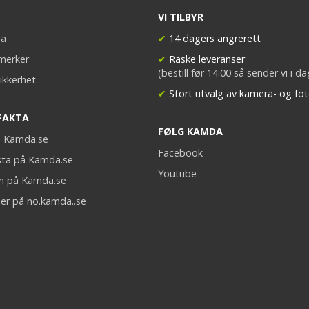
VI TILBYR
a
✔
14 dagers angrerett
merker
✔
Raske leveranser
(bestill før 14:00 så sender vi i d
ikkerhet
✔
Stort utvalg av kamera- og fot
FAKTA
FØLG KAMDA
på Kamda.se
Facebook
sta på Kamda.se
Youtube
on på Kamda.se
er på no.kamda..se