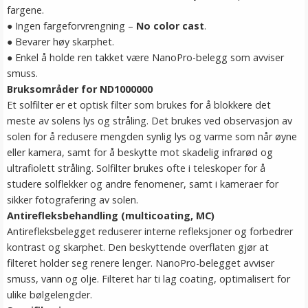
fargene.
● Ingen fargeforvrengning –
No color cast
.
● Bevarer høy skarphet.
● Enkel å holde ren takket være NanoPro-belegg som avviser
smuss.
Bruksområder for ND1000000
Et solfilter er et optisk filter som brukes for å blokkere det
meste av solens lys og stråling. Det brukes ved observasjon av
solen for å redusere mengden synlig lys og varme som når øyne
eller kamera, samt for å beskytte mot skadelig infrarød og
ultrafiolett stråling. Solfilter brukes ofte i teleskoper for å
studere solflekker og andre fenomener, samt i kameraer for
sikker fotografering av solen.
Antirefleksbehandling (multicoating, MC)
Antirefleksbelegget reduserer interne refleksjoner og forbedrer
kontrast og skarphet. Den beskyttende overflaten gjør at
filteret holder seg renere lenger. NanoPro-belegget avviser
smuss, vann og olje. Filteret har ti lag coating, optimalisert for
ulike bølgelengder.