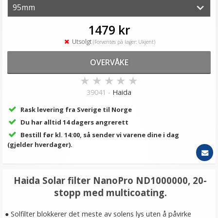
1479 kr
Utsolgt
(Forventes på lager: Ukjent)
OVERVÅKE
★
★
★
★
★
39041 -
Haida
Rask levering fra Sverige til Norge
Du har alltid 14 dagers angrerett
Bestill før kl. 14:00, så sender vi varene dine i dag
(gjelder hverdager).
Haida Solar filter NanoPro ND1000000, 20-
stopp med multicoating.
● Solfilter blokkerer det meste av solens lys uten å påvirke