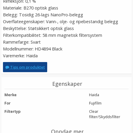
Refleksjon: 0,1 %
Materiale: B270 optisk glass
Belegg: Tosidig 26-lags NanoPro-belegg
Overflateegenskaper: Vann-, olje- og ripebestandig belegg
Beskyttelse: Støtsikkert optisk glass
Filterkompatibilitet: 58 mm magnetisk filtersystem
Rammefarge: Svart
Modellnummer: HD4894 Black
Varemerke: Haida
Tips om produktet
Egenskaper
Merke
Haida
For
Fujifilm
Filtertyp
Clear
filter/Skyddsfilter
Oppdag mer