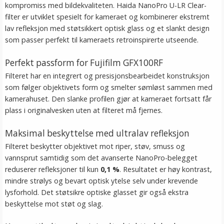
kompromiss med bildekvaliteten. Haida NanoPro U-LR Clear-
filter er utviklet spesielt for kameraet og kombinerer ekstremt
lav refleksjon med støtsikkert optisk glass og et slankt design
som passer perfekt til kameraets retroinspirerte utseende.
Perfekt passform for Fujifilm GFX100RF
Filteret har en integrert og presisjonsbearbeidet konstruksjon
som følger objektivets form og smelter sømløst sammen med
kamerahuset. Den slanke profilen gjør at kameraet fortsatt får
plass i originalvesken uten at filteret må fjernes.
Maksimal beskyttelse med ultralav refleksjon
Filteret beskytter objektivet mot riper, støv, smuss og
vannsprut samtidig som det avanserte NanoPro-belegget
reduserer refleksjoner til kun
0,1 %
. Resultatet er høy kontrast,
mindre strølys og bevart optisk ytelse selv under krevende
lysforhold. Det støtsikre optiske glasset gir også ekstra
beskyttelse mot støt og slag.