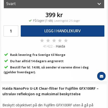
399 kr
På lager (1 stk)
Leveringstid: 2-5 dager
LEGG I HANDLEKURV
★
★
★
★
★
41422 -
Haida
Rask levering fra Sverige til Norge
Du har alltid 14 dagers angrerett
Bestill før kl. 14:00, så sender vi varene dine i dag
(gjelder hverdager).
Haida NanoPro U-LR Clear-filter for Fujifilm GFX100RF –
ultralav refleksjon og maksimal beskyttelse
Beskytt objektivet på din Fujifilm GFX100RF uten å gå på