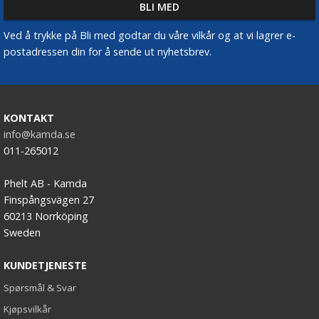
Ved å trykke på Bli med godtar du våre vilkår og at vi lagrer e-
postadressen din for å sende ut nyhetsbrev.
KONTAKT
info@kamda.se
011-265012
Phelt AB - Kamda
Finspångsvägen 27
60213 Norrköping
Sweden
KUNDETJENESTE
Spørsmål & Svar
Kjøpsvilkår