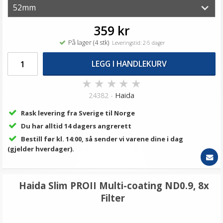
359 kr
På lager (4 stk)
Leveringstid: 2-5 dager
LEGG I HANDLEKURV
★
★
★
★
★
24382 -
Haida
Rask levering fra Sverige til Norge
Du har alltid 14 dagers angrerett
Bestill før kl. 14:00, så sender vi varene dine i dag
(gjelder hverdager).
Haida Slim PROII Multi-coating ND0.9, 8x
Filter