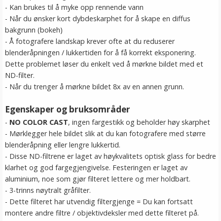
- Kan brukes til å myke opp rennende vann
- Når du ønsker kort dybdeskarphet for å skape en diffus
bakgrunn (bokeh)
- Å fotografere landskap krever ofte at du reduserer
blenderåpningen / lukkertiden for å få korrekt eksponering.
Dette problemet løser du enkelt ved å mørkne bildet med et
ND-filter.
- Når du trenger å mørkne bildet 8x av en annen grunn.
Egenskaper og bruksområder
-
NO COLOR CAST
, ingen fargestikk og beholder høy skarphet
- Mørklegger hele bildet slik at du kan fotografere med større
blenderåpning eller lengre lukkertid.
- Disse ND-filtrene er laget av høykvalitets optisk glass for bedre
klarhet og god fargegjengivelse. Festeringen er laget av
aluminium, noe som gjør filteret lettere og mer holdbart.
- 3-trinns nøytralt gråfilter.
- Dette filteret har utvendig filtergjenge = Du kan fortsatt
montere andre filtre / objektivdeksler med dette filteret på.