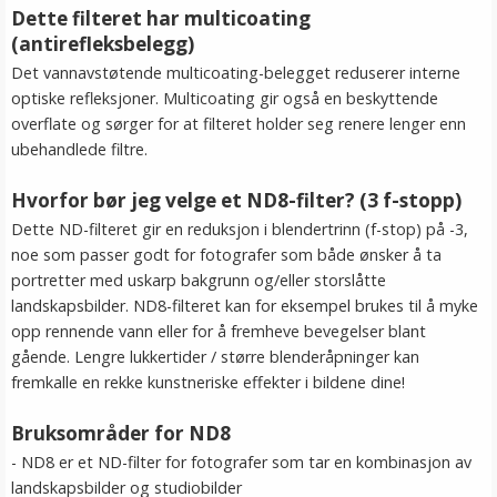
Dette filteret har multicoating
(antirefleksbelegg)
Det vannavstøtende multicoating-belegget reduserer interne
optiske refleksjoner. Multicoating gir også en beskyttende
overflate og sørger for at filteret holder seg renere lenger enn
ubehandlede filtre.
Hvorfor bør jeg velge et ND8-filter? (3 f-stopp)
Dette ND-filteret gir en reduksjon i blendertrinn (f-stop) på -3,
noe som passer godt for fotografer som både ønsker å ta
portretter med uskarp bakgrunn og/eller storslåtte
landskapsbilder. ND8-filteret kan for eksempel brukes til å myke
opp rennende vann eller for å fremheve bevegelser blant
gående. Lengre lukkertider / større blenderåpninger kan
fremkalle en rekke kunstneriske effekter i bildene dine!
Bruksområder for ND8
- ND8 er et ND-filter for fotografer som tar en kombinasjon av
landskapsbilder og studiobilder