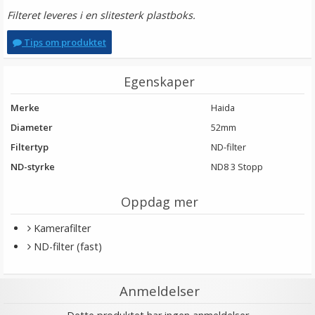
Filteret leveres i en slitesterk plastboks.
Tips om produktet
Egenskaper
Merke
Haida
Diameter
52mm
Filtertyp
ND-filter
ND-styrke
ND8 3 Stopp
Oppdag mer
Kamerafilter
ND-filter (fast)
Anmeldelser