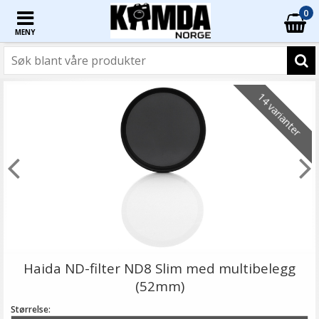
0
MENY
14 varianter
Haida ND-filter ND8 Slim med multibelegg
(52mm)
Størrelse: