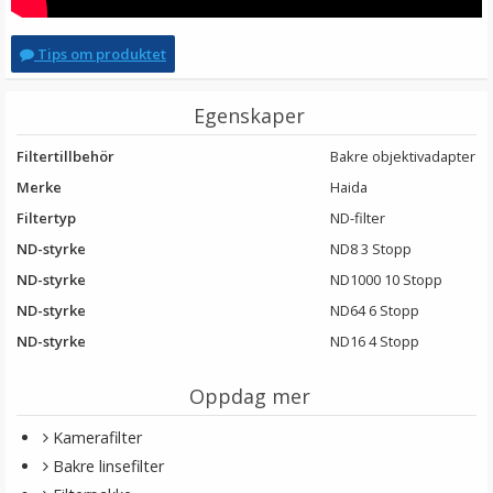
Tips om produktet
Egenskaper
Filtertillbehör
Bakre objektivadapter
Merke
Haida
Filtertyp
ND-filter
ND-styrke
ND8 3 Stopp
ND-styrke
ND1000 10 Stopp
ND-styrke
ND64 6 Stopp
ND-styrke
ND16 4 Stopp
Oppdag mer
Kamerafilter
Bakre linsefilter