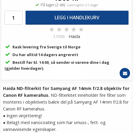
På lager (2 stk)
Leveringstid: 2-5 dager
LEGG I HANDLEKURV
★
★
★
★
★
37068 -
Haida
Rask levering fra Sverige til Norge
Du har alltid 14 dagers angrerett
Bestill før kl. 14:00, så sender vi varene dine i dag
(gjelder hverdager).
Haida ND-filterkit for Samyang AF 14mm f/2.8 objektiv for
Canon RF kamerahus.
ND-filterkitet inneholder fire filter som
monteres i objektivets bakre del på Samyang AF 14mm f/2.8 for
Canon RF kamerahus.
● Ingen vinjettering!
● Belagt med nanocoating som har smuss-, fett- og
vannavvisende egenskaper.