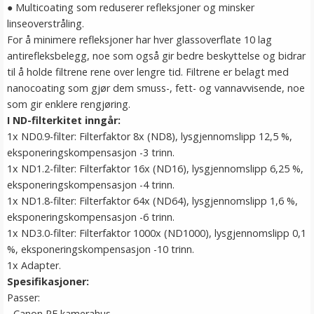
● Multicoating som reduserer refleksjoner og minsker
linseoverstråling.
For å minimere refleksjoner har hver glassoverflate 10 lag
antirefleksbelegg, noe som også gir bedre beskyttelse og bidrar
til å holde filtrene rene over lengre tid. Filtrene er belagt med
nanocoating som gjør dem smuss-, fett- og vannavvisende, noe
som gir enklere rengjøring.
I ND-filterkitet inngår:
1x ND0.9-filter: Filterfaktor 8x (ND8), lysgjennomslipp 12,5 %,
eksponeringskompensasjon -3 trinn.
1x ND1.2-filter: Filterfaktor 16x (ND16), lysgjennomslipp 6,25 %,
eksponeringskompensasjon -4 trinn.
1x ND1.8-filter: Filterfaktor 64x (ND64), lysgjennomslipp 1,6 %,
eksponeringskompensasjon -6 trinn.
1x ND3.0-filter: Filterfaktor 1000x (ND1000), lysgjennomslipp 0,1
%, eksponeringskompensasjon -10 trinn.
1x Adapter.
Spesifikasjoner:
Passer:
- Canon RF kamerahus