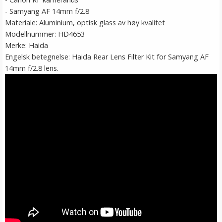
- Samyang AF 14mm f/2.8
Materiale: Aluminium, optisk glass av høy kvalitet
Modellnummer: HD4653
Merke: Haida
Engelsk betegnelse: Haida Rear Lens Filter Kit for Samyang AF
14mm f/2.8 lens.