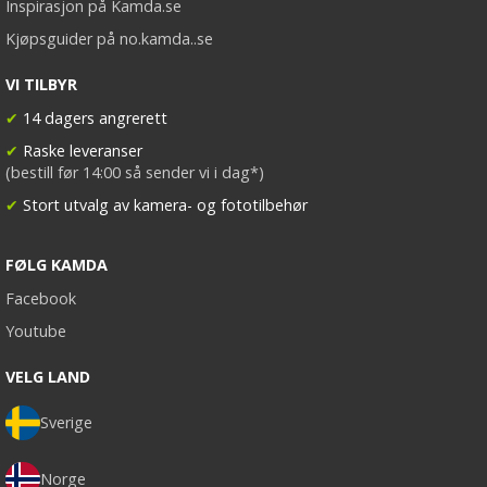
Inspirasjon på Kamda.se
Kjøpsguider på no.kamda..se
VI TILBYR
✔
14 dagers angrerett
✔
Raske leveranser
(bestill før 14:00 så sender vi i dag*)
✔
Stort utvalg av kamera- og fototilbehør
FØLG KAMDA
Facebook
Youtube
VELG LAND
Sverige
Norge