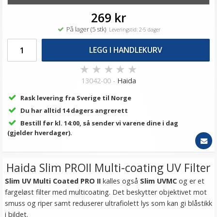
269 kr
På lager (5 stk)
Leveringstid: 2-5 dager
LEGG I HANDLEKURV
★
★
★
★
★
13042-00 -
Haida
Rask levering fra Sverige til Norge
Du har alltid 14 dagers angrerett
Bestill før kl. 14:00, så sender vi varene dine i dag
(gjelder hverdager).
Haida Slim PROII Multi-coating UV Filter
Slim UV Multi Coated PRO II
kalles også
Slim UVMC
og er et
fargeløst filter med multicoating. Det beskytter objektivet mot
smuss og riper samt reduserer ultrafiolett lys som kan gi blåstikk
i bildet.