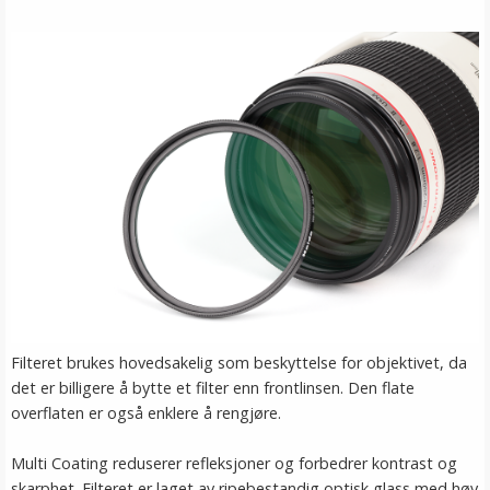
Filteret brukes hovedsakelig som beskyttelse for objektivet, da
det er billigere å bytte et filter enn frontlinsen. Den flate
overflaten er også enklere å rengjøre.
Multi Coating reduserer refleksjoner og forbedrer kontrast og
skarphet. Filteret er laget av ripebestandig optisk glass med høy