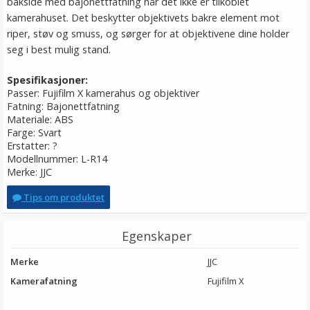
bakside med bajonettfatning når det ikke er tilkoblet
kamerahuset. Det beskytter objektivets bakre element mot
riper, støv og smuss, og sørger for at objektivene dine holder
seg i best mulig stand.
Spesifikasjoner:
Passer: Fujifilm X kamerahus og objektiver
Fatning: Bajonettfatning
Materiale: ABS
Farge: Svart
Erstatter: ?
Modellnummer: L-R14
Merke: JJC
Tips om produktet
Egenskaper
Merke
JJC
Kamerafatning
Fujifilm X