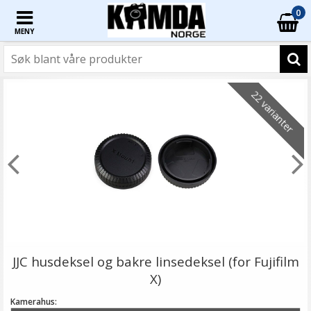
0
MENY
22 varianter
JJC husdeksel og bakre linsedeksel (for Fujifilm
X)
Kamerahus: