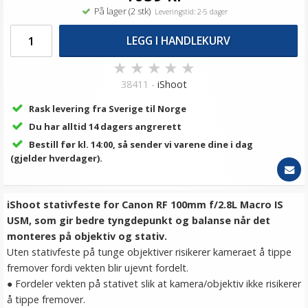
På lager (2 stk)
Leveringstid: 2-5 dager
LEGG I HANDLEKURV
★
★
★
★
★
38411 -
iShoot
Rask levering fra Sverige til Norge
Du har alltid 14 dagers angrerett
Bestill før kl. 14:00, så sender vi varene dine i dag
(gjelder hverdager).
iShoot stativfeste for Canon RF 100mm f/2.8L Macro IS
USM, som gir bedre tyngdepunkt og balanse når det
monteres på objektiv og stativ.
Uten stativfeste på tunge objektiver risikerer kameraet å tippe
fremover fordi vekten blir ujevnt fordelt.
● Fordeler vekten på stativet slik at kamera/objektiv ikke risikerer
å tippe fremover.