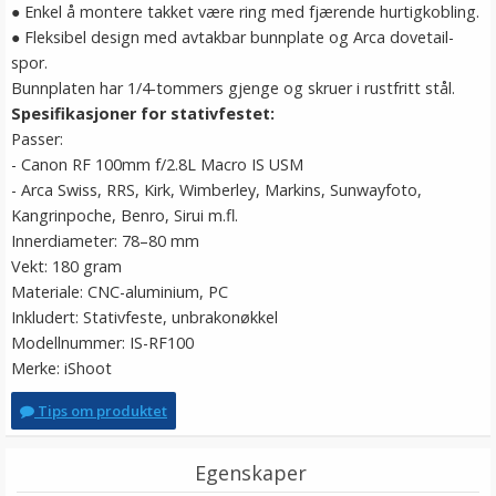
● Enkel å montere takket være ring med fjærende hurtigkobling.
● Fleksibel design med avtakbar bunnplate og Arca dovetail-
spor.
Bunnplaten har 1/4-tommers gjenge og skruer i rustfritt stål.
Spesifikasjoner for stativfestet:
Passer:
- Canon RF 100mm f/2.8L Macro IS USM
- Arca Swiss, RRS, Kirk, Wimberley, Markins, Sunwayfoto,
Kangrinpoche, Benro, Sirui m.fl.
Innerdiameter: 78–80 mm
Vekt: 180 gram
Materiale: CNC-aluminium, PC
Inkludert: Stativfeste, unbrakonøkkel
Modellnummer: IS-RF100
Merke: iShoot
Tips om produktet
Egenskaper