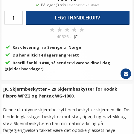
På lager (3 stk)
Leveringstid: 2-5 dager
LEGG I HANDLEKURV
★
★
★
★
★
40525 -
JJC
Rask levering fra Sverige til Norge
Du har alltid 14 dagers angrerett
Bestill før kl. 14:00, så sender vi varene dine i dag
(gjelder hverdager).
JJC Skjermbeskytter – 2x Skjermbeskytter for Kodak
Pixpro WPZ2 og Pentax WG-1000.
Denne ultratynne skjermbeskytteren beskytter skjermen din. Det
herdede glasslaget beskytter mot støt, riper, fingeravtrykk og
støv. Skjermbeskytteren har minimal innvirkning på
fargegjengivelsen takket være det optiske glassets høye