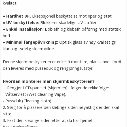
kvalitet.
● Hardhet 9H.
Eksepsjonell beskyttelse mot riper og støt.
● UV-beskyttelse:
Blokkerer skadelige UV-stråler.
● Enkel installasjon:
Boblefri og klebefri påføring med statisk
heft.
● Minimal fargepåvirkning:
Optisk glass av høy kvalitet gir
klart og tydelig skjermbilde.
Denne skjermbeskytteren er enkel å montere, blant annet fordi
den leveres med pusseduk og rengjøringsutstyr.
Hvordan monterer man skjermbeskytteren?
1. Rengjør LCD-panelet (skjermen) i følgende rekkefølge:
- Våtserviett (Wet Cleaning Wipe).
- Pussduk (Cleaning cloth).
2. Sørg for å plassere den klebrige siden nøyaktig der den skal
sitte.
3. Fest den klebrige siden etter at du har fjernet
beskyttelsesfilmen.