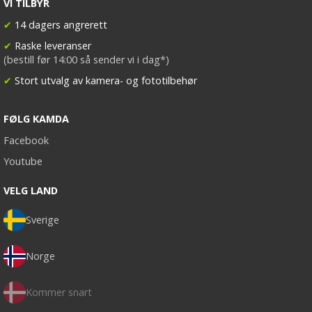
VI TILBYR
✔
14 dagers angrerett
✔
Raske leveranser
(bestill før 14:00 så sender vi i dag*)
✔
Stort utvalg av kamera- og fototilbehør
FØLG KAMDA
Facebook
Youtube
VELG LAND
Sverige
Norge
Kommer snart