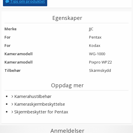
Tips om produktet
Egenskaper
Merke
JJC
For
Pentax
For
Kodax
Kameramodell
WG-1000
Kameramodell
Pixpro WPZ2
Tilbehør
Skärmskydd
Oppdag mer
Kamerahustilbehør
Kameraskjermbeskyttelse
Skjermbeskytter for Pentax
Anmeldelser