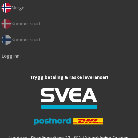
Norge
Kommer snart
Kommer snart
Logg inn
Trygg betaling & raske leveranser!
Kamda.se · Finspångsvägen 27 · 602 13 Norrköping Sweden ·