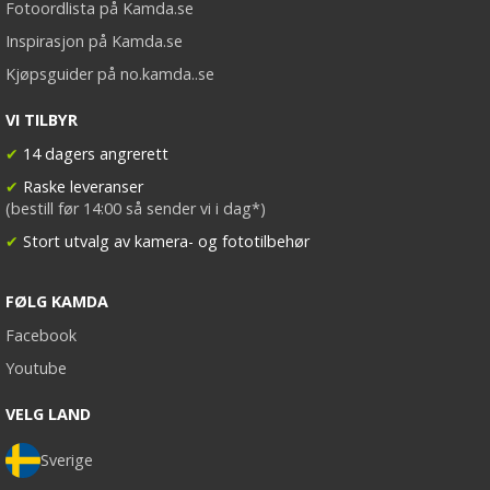
Fotoordlista på Kamda.se
Inspirasjon på Kamda.se
Kjøpsguider på no.kamda..se
VI TILBYR
✔
14 dagers angrerett
✔
Raske leveranser
(bestill før 14:00 så sender vi i dag*)
✔
Stort utvalg av kamera- og fototilbehør
FØLG KAMDA
Facebook
Youtube
VELG LAND
Sverige