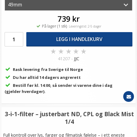
739 kr
På lager (1 stk)
Leveringstid: 2-5 dager
LEGG I HANDLEKURV
★
★
★
★
★
41207 -
JJC
Rask levering fra Sverige til Norge
Du har alltid 14 dagers angrerett
Bestill før kl. 14:00, så sender vi varene dine i dag
(gjelder hverdager).
3-i-1-filter – justerbart ND, CPL og Black Mist
1/4
Full kontroll over lys, farger og filmatisk følelse – i ett eneste