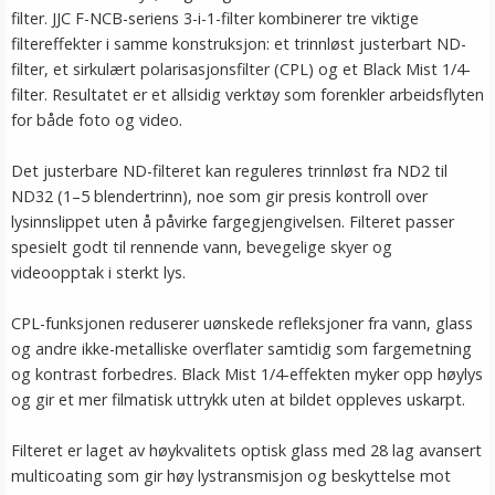
filter. JJC F-NCB-seriens 3-i-1-filter kombinerer tre viktige
filtereffekter i samme konstruksjon: et trinnløst justerbart ND-
filter, et sirkulært polarisasjonsfilter (CPL) og et Black Mist 1/4-
filter. Resultatet er et allsidig verktøy som forenkler arbeidsflyten
for både foto og video.
Det justerbare ND-filteret kan reguleres trinnløst fra ND2 til
ND32 (1–5 blendertrinn), noe som gir presis kontroll over
lysinnslippet uten å påvirke fargegjengivelsen. Filteret passer
spesielt godt til rennende vann, bevegelige skyer og
videoopptak i sterkt lys.
CPL-funksjonen reduserer uønskede refleksjoner fra vann, glass
og andre ikke-metalliske overflater samtidig som fargemetning
og kontrast forbedres. Black Mist 1/4-effekten myker opp høylys
og gir et mer filmatisk uttrykk uten at bildet oppleves uskarpt.
Filteret er laget av høykvalitets optisk glass med 28 lag avansert
multicoating som gir høy lystransmisjon og beskyttelse mot