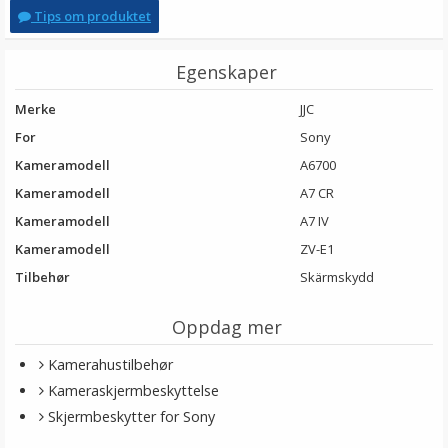
Tips om produktet
Egenskaper
Merke
JJC
For
Sony
Kameramodell
A6700
Kameramodell
A7 CR
Kameramodell
A7 IV
Kameramodell
ZV-E1
Tilbehør
Skärmskydd
Oppdag mer
Kamerahustilbehør
Kameraskjermbeskyttelse
Skjermbeskytter for Sony