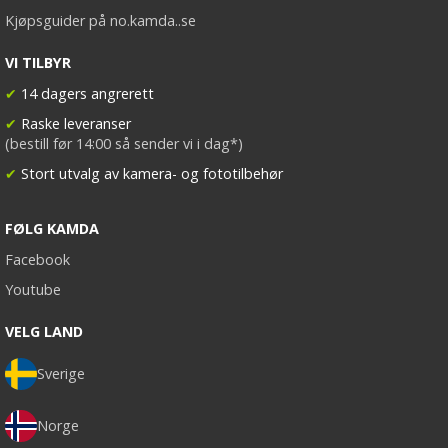
Kjøpsguider på no.kamda..se
VI TILBYR
✔
14 dagers angrerett
✔
Raske leveranser
(bestill før 14:00 så sender vi i dag*)
✔
Stort utvalg av kamera- og fototilbehør
FØLG KAMDA
Facebook
Youtube
VELG LAND
Sverige
Norge