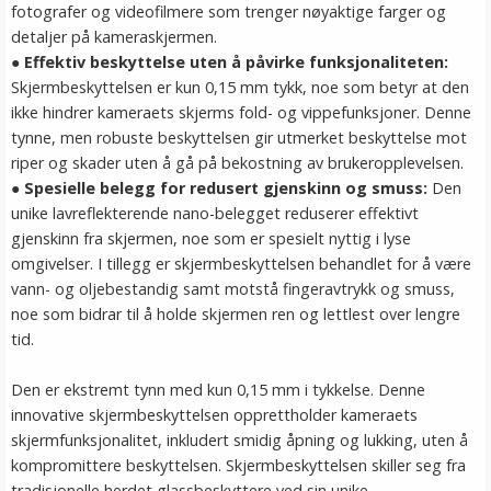
fotografer og videofilmere som trenger nøyaktige farger og
detaljer på kameraskjermen.
●
Effektiv beskyttelse uten å påvirke funksjonaliteten:
Skjermbeskyttelsen er kun 0,15 mm tykk, noe som betyr at den
ikke hindrer kameraets skjerms fold- og vippefunksjoner. Denne
tynne, men robuste beskyttelsen gir utmerket beskyttelse mot
riper og skader uten å gå på bekostning av brukeropplevelsen.
●
Spesielle belegg for redusert gjenskinn og smuss:
Den
unike lavreflekterende nano-belegget reduserer effektivt
gjenskinn fra skjermen, noe som er spesielt nyttig i lyse
omgivelser. I tillegg er skjermbeskyttelsen behandlet for å være
vann- og oljebestandig samt motstå fingeravtrykk og smuss,
noe som bidrar til å holde skjermen ren og lettlest over lengre
tid.
Den er ekstremt tynn med kun 0,15 mm i tykkelse. Denne
innovative skjermbeskyttelsen opprettholder kameraets
skjermfunksjonalitet, inkludert smidig åpning og lukking, uten å
kompromittere beskyttelsen. Skjermbeskyttelsen skiller seg fra
tradisjonelle herdet glassbeskyttere ved sin unike