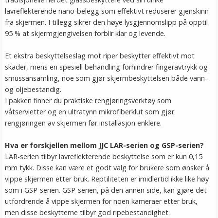
lavreflekterende nano-belegg som effektivt reduserer gjenskinn
fra skjermen. I tillegg sikrer den høye lysgjennomslipp på opptil
95 % at skjermgjengivelsen forblir klar og levende.
Et ekstra beskyttelseslag mot riper beskytter effektivt mot
skader, mens en spesiell behandling forhindrer fingeravtrykk og
smussansamling, noe som gjør skjermbeskyttelsen både vann-
og oljebestandig.
I pakken finner du praktiske rengjøringsverktøy som
våtservietter og en ultratynn mikrofiberklut som gjør
rengjøringen av skjermen før installasjon enklere.
Hva er forskjellen mellom JJC LAR-serien og GSP-serien?
LAR-serien tilbyr lavreflekterende beskyttelse som er kun 0,15
mm tykk. Disse kan være et godt valg for brukere som ønsker å
vippe skjermen etter bruk. Reptiliteten er imidlertid ikke like høy
som i GSP-serien. GSP-serien, på den annen side, kan gjøre det
utfordrende å vippe skjermen for noen kameraer etter bruk,
men disse beskytterne tilbyr god ripebestandighet.