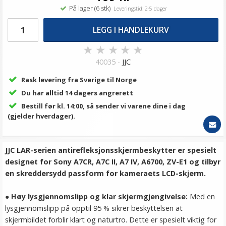
På lager (6 stk)
Leveringstid: 2-5 dager
LEGG I HANDLEKURV
★
★
★
★
★
40035 -
JJC
Rask levering fra Sverige til Norge
Du har alltid 14 dagers angrerett
Bestill før kl. 14:00, så sender vi varene dine i dag
(gjelder hverdager).
JJC LAR-serien antirefleksjonsskjermbeskytter er spesielt
designet for Sony A7CR, A7C II, A7 IV, A6700, ZV-E1 og tilbyr
en skreddersydd passform for kameraets LCD-skjerm.
●
Høy lysgjennomslipp og klar skjermgjengivelse:
Med en
lysgjennomslipp på opptil 95 % sikrer beskyttelsen at
skjermbildet forblir klart og naturtro. Dette er spesielt viktig for