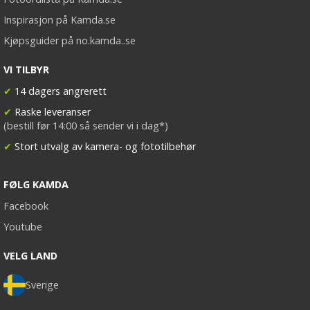
Inspirasjon på Kamda.se
Kjøpsguider på no.kamda..se
VI TILBYR
✔
14 dagers angrerett
✔
Raske leveranser
(bestill før 14:00 så sender vi i dag*)
✔
Stort utvalg av kamera- og fototilbehør
FØLG KAMDA
Facebook
Youtube
VELG LAND
Sverige