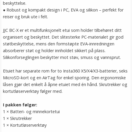
beskyttelse.
● Robust og kompakt design i PC, EVA og silikon – perfekt for
reiser og bruk ute i felt.
JJC BC-X er et multifunksjonelt etui som holder tilbehøret ditt
organisert og beskyttet. Det slitesterke PC-materialet gir god
støtbeskyttelse, mens den formstøpte EVA-innredningen
absorberer støt og holder innholdet sikkert på plass.
Silikonforseglingen beskytter mot støv, smuss og vannsprut.
Etuiet har separate rom for to Insta360 X5/X4/X3-batterier, seks
MicroSD-kort og en AirTag for enkel sporing. Den ergonomiske
låsen gjør det enkelt å åpne etuiet med én hånd. Skrutrekker og
kortutløserverktøy følger med.
I pakken følger:
1 × Batteri- og minnekortetui
1 × Skrutrekker
1 × Kortutløserverktøy