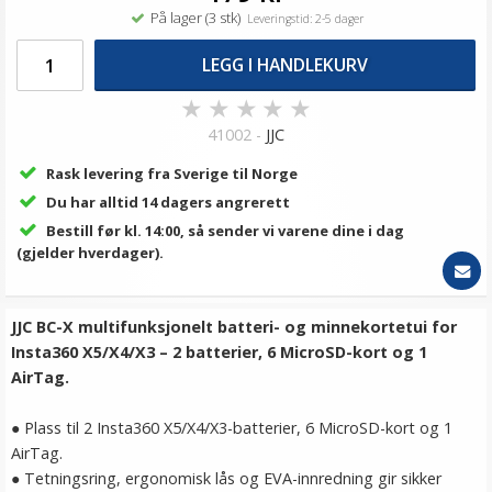
På lager (3 stk)
Leveringstid: 2-5 dager
LEGG I HANDLEKURV
★
★
★
★
★
41002 -
JJC
Rask levering fra Sverige til Norge
Du har alltid 14 dagers angrerett
Bestill før kl. 14:00, så sender vi varene dine i dag
(gjelder hverdager).
JJC BC-X multifunksjonelt batteri- og minnekortetui for
Insta360 X5/X4/X3 – 2 batterier, 6 MicroSD-kort og 1
AirTag.
● Plass til 2 Insta360 X5/X4/X3-batterier, 6 MicroSD-kort og 1
AirTag.
● Tetningsring, ergonomisk lås og EVA-innredning gir sikker