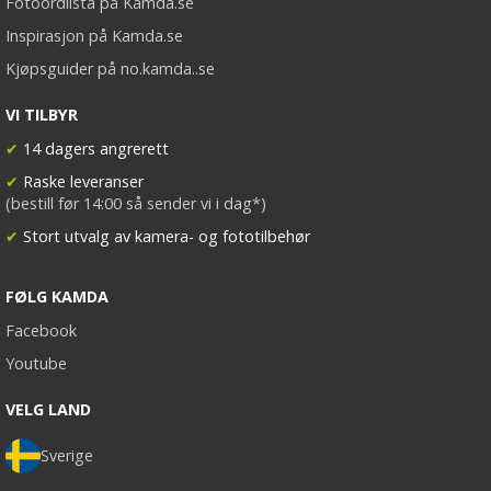
Fotoordlista på Kamda.se
Inspirasjon på Kamda.se
Kjøpsguider på no.kamda..se
VI TILBYR
✔
14 dagers angrerett
✔
Raske leveranser
(bestill før 14:00 så sender vi i dag*)
✔
Stort utvalg av kamera- og fototilbehør
FØLG KAMDA
Facebook
Youtube
VELG LAND
Sverige