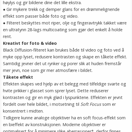
høylys og gir bildene dine det lille ekstra.
● Gir mykere trekk og demper glans for en drømmelignende
effekt som passer både foto og video.
● Filteret beskyttes mot riper, olje og fingeravtrykk takket være
en ultratynn 28-lags multicoating som gjør det enkelt å holde
rent.
Kreativt for foto & video
Black Diffusion-filteret kan brukes både til video og foto ved å
myke opp lyset, redusere kontrasten og skape en tåkete effekt.
Samtidig jevner det ut rynker og porer slik at huden fremstår
mer jevn, noe som gir mer atmosfære i bildet.
Tåkete effekt
Effekten skapes ved hjelp av et belegg med tilfeldige svarte og
hvite prikker i glasset som sprer lyset. Dette reduserer
kontrasten og gir en myk glød i lyspunktene. Effekten er jevnt
fordelt over hele bildet, i motsetning til
Soft Focus
som er
konsentrert i midten.
Tidligere kunne analoge objektiver ha en soft focus-effekt som
en bieffekt av konstruksjonen. Moderne objektiver er
optimalisert for å minimere slike aberrasjoner*, derfor finnes