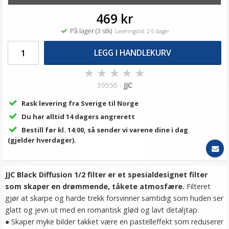
469 kr
På lager (3 stk)
Leveringstid: 2-5 dager
LEGG I HANDLEKURV
★
★
★
★
★
39556 -
JJC
Rask levering fra Sverige til Norge
Du har alltid 14 dagers angrerett
Bestill før kl. 14:00, så sender vi varene dine i dag
(gjelder hverdager).
JJC Black Diffusion 1/2 filter er et spesialdesignet filter
som skaper en drømmende, tåkete atmosfære.
Filteret
gjør at skarpe og harde trekk forsvinner samtidig som huden ser
glatt og jevn ut med en romantisk glød og lavt detaljtap.
● Skaper myke bilder takket være en pastelleffekt som reduserer