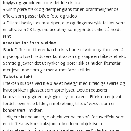
høylys og gir bildene dine det lille ekstra.
● Gir mykere trekk og demper glans for en drømmelignende
effekt som passer både foto og video.
● Filteret beskyttes mot riper, olje og fingeravtrykk takket være
en ultratynn 28-lags multicoating som gjør det enkelt å holde
rent.
Kreativt for foto & video
Black Diffusion-filteret kan brukes både til video og foto ved å
myke opp lyset, redusere kontrasten og skape en tåkete effekt.
Samtidig jevner det ut rynker og porer slik at huden fremstår
mer jevn, noe som gir mer atmosfære i bildet.
Tåkete effekt
Effekten skapes ved hjelp av et belegg med tilfeldige svarte og
hvite prikker i glasset som sprer lyset. Dette reduserer
kontrasten og gir en myk glød i lyspunktene. Effekten er jevnt
fordelt over hele bildet, i motsetning til
Soft Focus
som er
konsentrert i midten.
Tidligere kunne analoge objektiver ha en soft focus-effekt som
en bieffekt av konstruksjonen. Moderne objektiver er
optimalisert for å minimere slike aberrasjoner*, derfor finnes