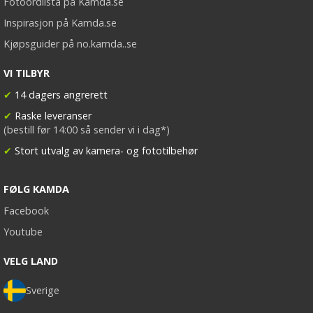
Fotoordlista på Kamda.se
Inspirasjon på Kamda.se
Kjøpsguider på no.kamda..se
VI TILBYR
✔
14 dagers angrerett
✔
Raske leveranser
(bestill før 14:00 så sender vi i dag*)
✔
Stort utvalg av kamera- og fototilbehør
FØLG KAMDA
Facebook
Youtube
VELG LAND
Sverige