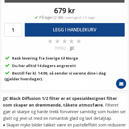
679 kr
På lager (2 stk)
Leveringstid: 2-5 dager
LEGG I HANDLEKURV
★
★
★
★
★
39562 -
JJC
Rask levering fra Sverige til Norge
Du har alltid 14 dagers angrerett
Bestill før kl. 14:00, så sender vi varene dine i dag
(gjelder hverdager).
JJC Black Diffusion 1/2 filter er et spesialdesignet filter
som skaper en drømmende, tåkete atmosfære.
Filteret
gjør at skarpe og harde trekk forsvinner samtidig som huden ser
glatt og jevn ut med en romantisk glød og lavt detaljtap.
● Skaper myke bilder takket være en pastelleffekt som reduserer