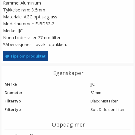
Ramme: Aluminium
Tykkelse ram: 3,5mm
Materiale: AGC optisk glass
Modellnummer: F-BD82-2
Merke: JJC
Noen bilder viser 77mm filter.
*Aberrasjoner = avvik i optikken.
Tips om produktet
Egenskaper
Merke
JJC
Diameter
82mm
Filtertyp
Black Mist Filter
Filtertyp
Soft Diffusion filter
Oppdag mer