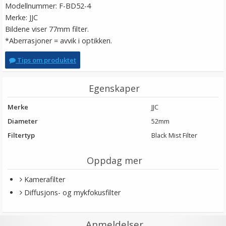
Modellnummer: F-BD52-4
Merke: JJC
Bildene viser 77mm filter.
*Aberrasjoner = avvik i optikken.
Tips om produktet
Egenskaper
Merke
JJC
Diameter
52mm
Filtertyp
Black Mist Filter
Oppdag mer
Kamerafilter
Diffusjons- og mykfokusfilter
Anmeldelser