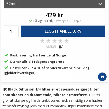
429 kr
På lager (4 stk)
Leveringstid: 2-5 dager
LEGG I HANDLEKURV
★
★
★
★
★
38505 -
JJC
Rask levering fra Sverige til Norge
Du har alltid 14 dagers angrerett
Bestill før kl. 14:00, så sender vi varene dine i dag
(gjelder hverdager).
JJC Black Diffusion 1/4 filter er et spesialdesignet filter
som skaper en drømmende, tåkete atmosfære.
Filteret
gjør at skarpe og harde trekk tones ned, samtidig som huden
fremstår myk og jevn med et romantisk skjær kombinert med