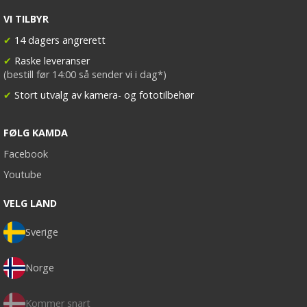
VI TILBYR
✔
14 dagers angrerett
✔
Raske leveranser
(bestill før 14:00 så sender vi i dag*)
✔
Stort utvalg av kamera- og fototilbehør
FØLG KAMDA
Facebook
Youtube
VELG LAND
Sverige
Norge
Kommer snart