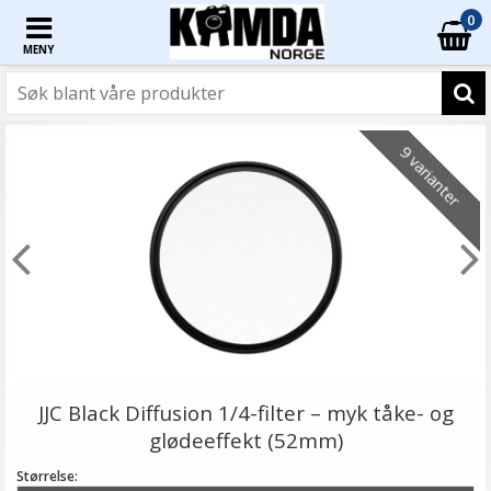
0
MENY
9 varianter
JJC Black Diffusion 1/4-filter – myk tåke- og
glødeeffekt (52mm)
Størrelse: