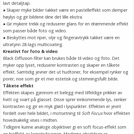
lavt detaljtap.
● Skaper myke bilder takket være en pastelleffekt som demper
høylys og gir bildene dine det lille ekstra.
● Gir mykere trekk og reduserer glans for en drømmende effekt
som passer både foto og video.
● Beskyttes mot riper, olje og fingeravtrykk takket være en
ultratynn 28-lags multicoating.
Kreativt for foto & video
Black Diffusion-filter kan brukes både til video og foto. Det
myker opp lyset, reduserer kontrasten og skaper en tåkete
effekt. Samtidig jevner det ut hudtoner, for eksempel rynker og
porer, noe som gir et mer estetisk og stemningsfullt bilde.
Tåkete effekt
Effekten skapes gjennom et belegg med tilfeldige prikker av
hvitt og svart på glasset. Disse sprer innkommende lys, senker
kontrasten og gir en myk glød i lyspunkter. Effekten er jevnt
fordelt over hele bildet, i motsetning til
Soft Focus
hvor effekten
hovedsakelig vises i midten.
Tidligere kunne analoge objektiver gi en soft focus-effekt som
en bieffekt av konstruksjonen. Moderne objektiver er