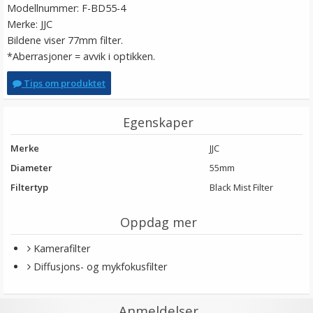
Modellnummer: F-BD55-4
Merke: JJC
Bildene viser 77mm filter.
*Aberrasjoner = avvik i optikken.
Tips om produktet
Egenskaper
Merke
JJC
Diameter
55mm
Filtertyp
Black Mist Filter
Oppdag mer
Kamerafilter
Diffusjons- og mykfokusfilter
Anmeldelser