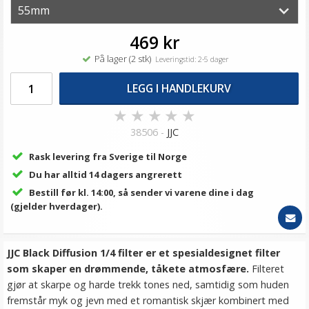
469 kr
På lager (2 stk)
Leveringstid: 2-5 dager
LEGG I HANDLEKURV
★
★
★
★
★
38506 -
JJC
Rask levering fra Sverige til Norge
Du har alltid 14 dagers angrerett
Bestill før kl. 14:00, så sender vi varene dine i dag
(gjelder hverdager).
JJC Black Diffusion 1/4 filter er et spesialdesignet filter
som skaper en drømmende, tåkete atmosfære.
Filteret
gjør at skarpe og harde trekk tones ned, samtidig som huden
fremstår myk og jevn med et romantisk skjær kombinert med