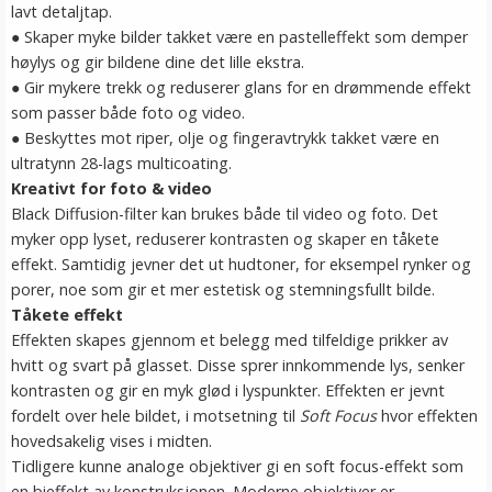
lavt detaljtap.
● Skaper myke bilder takket være en pastelleffekt som demper
høylys og gir bildene dine det lille ekstra.
● Gir mykere trekk og reduserer glans for en drømmende effekt
som passer både foto og video.
● Beskyttes mot riper, olje og fingeravtrykk takket være en
ultratynn 28-lags multicoating.
Kreativt for foto & video
Black Diffusion-filter kan brukes både til video og foto. Det
myker opp lyset, reduserer kontrasten og skaper en tåkete
effekt. Samtidig jevner det ut hudtoner, for eksempel rynker og
porer, noe som gir et mer estetisk og stemningsfullt bilde.
Tåkete effekt
Effekten skapes gjennom et belegg med tilfeldige prikker av
hvitt og svart på glasset. Disse sprer innkommende lys, senker
kontrasten og gir en myk glød i lyspunkter. Effekten er jevnt
fordelt over hele bildet, i motsetning til
Soft Focus
hvor effekten
hovedsakelig vises i midten.
Tidligere kunne analoge objektiver gi en soft focus-effekt som
en bieffekt av konstruksjonen. Moderne objektiver er