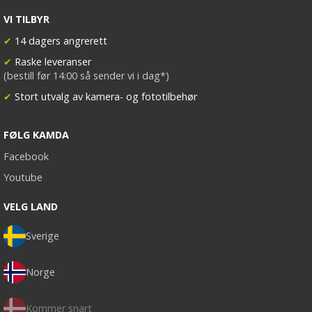
VI TILBYR
✔
14 dagers angrerett
✔
Raske leveranser
(bestill før 14:00 så sender vi i dag*)
✔
Stort utvalg av kamera- og fototilbehør
FØLG KAMDA
Facebook
Youtube
VELG LAND
Sverige
Norge
Kommer snart