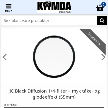
0
MENY
9 varianter
JJC Black Diffusion 1/4-filter – myk tåke- og
glødeeffekt (55mm)
Størrelse: