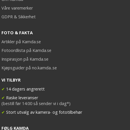
Våre varemerker
GDPR & Sikkerhet
FOTO & FAKTA
Artikler på Kamda.se
Fotoordlista på Kamda.se
Inspirasjon på Kamda.se
Kjøpsguider på no.kamda..se
VI TILBYR
✔
14 dagers angrerett
✔
Raske leveranser
(bestill før 14:00 så sender vi i dag*)
✔
Stort utvalg av kamera- og fototilbehør
FØLG KAMDA