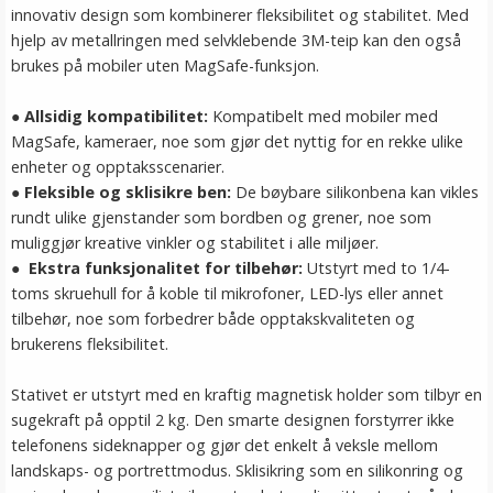
innovativ design som kombinerer fleksibilitet og stabilitet. Med
hjelp av metallringen med selvklebende 3M-teip kan den også
brukes på mobiler uten MagSafe-funksjon.
●
Allsidig kompatibilitet:
Kompatibelt med mobiler med
MagSafe, kameraer, noe som gjør det nyttig for en rekke ulike
enheter og opptaksscenarier.
● Fleksible og sklisikre ben:
De bøybare silikonbena kan vikles
rundt ulike gjenstander som bordben og grener, noe som
muliggjør kreative vinkler og stabilitet i alle miljøer.
● Ekstra funksjonalitet for tilbehør:
Utstyrt med to 1/4-
toms skruehull for å koble til mikrofoner, LED-lys eller annet
tilbehør, noe som forbedrer både opptakskvaliteten og
brukerens fleksibilitet.
Stativet er utstyrt med en kraftig magnetisk holder som tilbyr en
sugekraft på opptil 2 kg. Den smarte designen forstyrrer ikke
telefonens sideknapper og gjør det enkelt å veksle mellom
landskaps- og portrettmodus. Sklisikring som en silikonring og