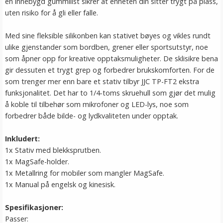
en innebygd gummilist sikrer at enheten din sitter trygt på plass,
uten risiko for å gli eller falle.
Med sine fleksible silikonben kan stativet bøyes og vikles rundt
ulike gjenstander som bordben, grener eller sportsutstyr, noe
som åpner opp for kreative opptaksmuligheter. De sklisikre bena
gir dessuten et trygt grep og forbedrer brukskomforten. For de
som trenger mer enn bare et stativ tilbyr JJC TP-FT2 ekstra
funksjonalitet. Det har to 1/4-toms skruehull som gjør det mulig
å koble til tilbehør som mikrofoner og LED-lys, noe som
forbedrer både bilde- og lydkvaliteten under opptak.
Inkludert:
1x Stativ med blekksprutben.
1x MagSafe-holder.
1x Metallring for mobiler som mangler MagSafe.
1x Manual på engelsk og kinesisk.
Spesifikasjoner:
Passer: