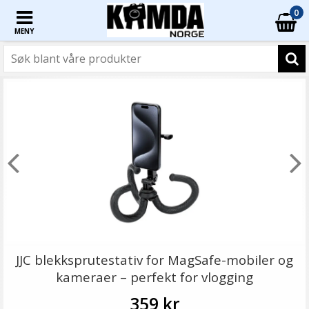
0
MENY
JJC blekksprutestativ for MagSafe-mobiler og
kameraer – perfekt for vlogging
359 kr