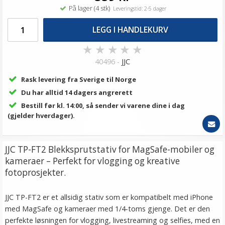
På lager (4 stk)
Leveringstid: 2-5 dager
LEGG I HANDLEKURV
★
★
★
★
★
40496 -
JJC
Rask levering fra Sverige til Norge
Du har alltid 14 dagers angrerett
Bestill før kl. 14:00, så sender vi varene dine i dag
(gjelder hverdager).
JJC TP-FT2 Blekksprutstativ for MagSafe-mobiler og
kameraer – Perfekt for vlogging og kreative
fotoprosjekter.
JJC TP-FT2 er et allsidig stativ som er kompatibelt med iPhone
med MagSafe og kameraer med 1/4-toms gjenge. Det er den
perfekte løsningen for vlogging, livestreaming og selfies, med en