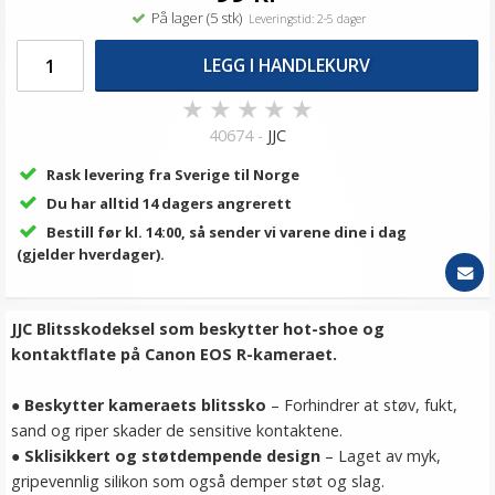
På lager (5 stk)
Leveringstid: 2-5 dager
LEGG I HANDLEKURV
★
★
★
★
★
40674 -
JJC
Rask levering fra Sverige til Norge
Du har alltid 14 dagers angrerett
Bestill før kl. 14:00, så sender vi varene dine i dag
(gjelder hverdager).
JJC Blitsskodeksel som beskytter hot-shoe og
kontaktflate på Canon EOS R-kameraet.
●
Beskytter kameraets blitssko
– Forhindrer at støv, fukt,
sand og riper skader de sensitive kontaktene.
●
Sklisikkert og støtdempende design
– Laget av myk,
gripevennlig silikon som også demper støt og slag.