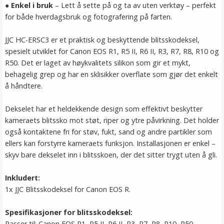
●
Enkel i bruk
– Lett å sette på og ta av uten verktøy – perfekt
for både hverdagsbruk og fotografering på farten.
JJC HC-ERSC3 er et praktisk og beskyttende blitsskodeksel,
spesielt utviklet for Canon EOS R1, R5 II, R6 II, R3, R7, R8, R10 og
R50. Det er laget av høykvalitets silikon som gir et mykt,
behagelig grep og har en sklisikker overflate som gjør det enkelt
å håndtere.
Dekselet har et heldekkende design som effektivt beskytter
kameraets blitssko mot støt, riper og ytre påvirkning. Det holder
også kontaktene fri for støv, fukt, sand og andre partikler som
ellers kan forstyrre kameraets funksjon. Installasjonen er enkel –
skyv bare dekselet inn i blitsskoen, der det sitter trygt uten å gli.
Inkludert:
1x JJC Blitsskodeksel for Canon EOS R.
Spesifikasjoner for blitsskodeksel:
Passer til: Canon EOS R1, R5 II, R6 II, R3, R7, R8, R10, R50