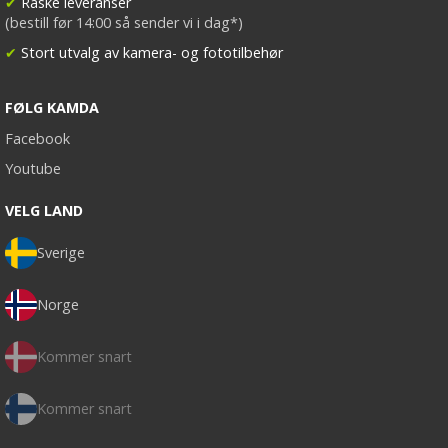
✔
Raske leveranser
(bestill før 14:00 så sender vi i dag*)
✔
Stort utvalg av kamera- og fototilbehør
FØLG KAMDA
Facebook
Youtube
VELG LAND
Sverige
Norge
Kommer snart
Kommer snart