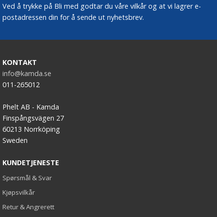
Ved å trykke på Bli med godtar du våre vilkår og at vi lagrer e-
postadressen din for å sende ut nyhetsbrev.
KONTAKT
info@kamda.se
011-265012
Phelt AB - Kamda
Finspångsvägen 27
60213 Norrköping
Sweden
KUNDETJENESTE
Spørsmål & Svar
Kjøpsvilkår
Retur & Angrerett