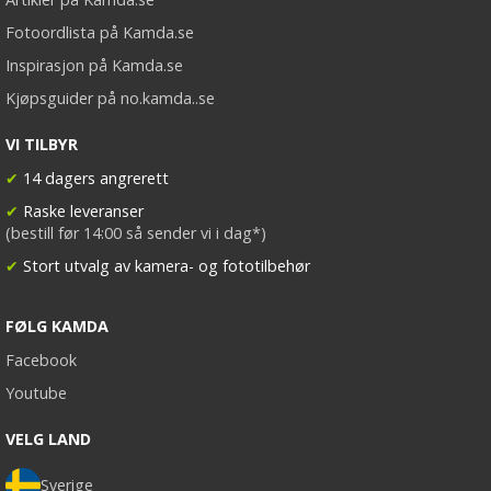
Fotoordlista på Kamda.se
Inspirasjon på Kamda.se
Kjøpsguider på no.kamda..se
VI TILBYR
✔
14 dagers angrerett
✔
Raske leveranser
(bestill før 14:00 så sender vi i dag*)
✔
Stort utvalg av kamera- og fototilbehør
FØLG KAMDA
Facebook
Youtube
VELG LAND
Sverige