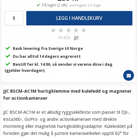
På lager (2 stk)
Leveringstid: 2-5 dager
LEGG I HANDLEKURV
★
★
★
★
★
41426 -
JJC
Rask levering fra Sverige til Norge
Du har alltid 14 dagers angrerett
Bestill før kl. 14:00, så sender vi varene dine i dag
(gjelder hverdager).
JJC BSCM-AC1M hurtigklemme med kuleledd og magneter
for actionkameraer
JJC BSCM-AC1M er et allsidig ryggsekkfeste som passer til DJI-,
Insta360-, GoPro- og andre actionkameraer med direkte
montering eller magnetisk hurtigkoblingsadapter. Kuleleddet på
forsiden gjør det mulig å justere kameravinkelen opptil 62° for