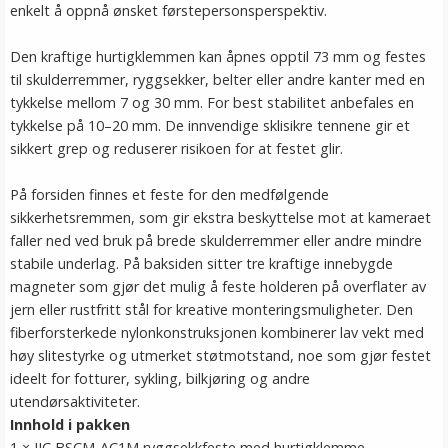
enkelt å oppnå ønsket førstepersonsperspektiv.
Den kraftige hurtigklemmen kan åpnes opptil 73 mm og festes
til skulderremmer, ryggsekker, belter eller andre kanter med en
tykkelse mellom 7 og 30 mm. For best stabilitet anbefales en
tykkelse på 10–20 mm. De innvendige sklisikre tennene gir et
sikkert grep og reduserer risikoen for at festet glir.
På forsiden finnes et feste for den medfølgende
sikkerhetsremmen, som gir ekstra beskyttelse mot at kameraet
faller ned ved bruk på brede skulderremmer eller andre mindre
stabile underlag. På baksiden sitter tre kraftige innebygde
magneter som gjør det mulig å feste holderen på overflater av
jern eller rustfritt stål for kreative monteringsmuligheter. Den
fiberforsterkede nylonkonstruksjonen kombinerer lav vekt med
høy slitestyrke og utmerket støtmotstand, noe som gjør festet
ideelt for fotturer, sykling, bilkjøring og andre
utendørsaktiviteter.
Innhold i pakken
1 × JJC BSCM-AC1M ryggsekkfeste med hurtigklemme