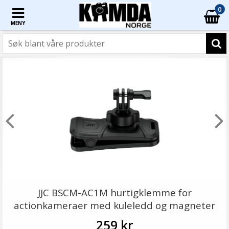
0
MENY
JJC BSCM-AC1M hurtigklemme for
actionkameraer med kuleledd og magneter
259 kr