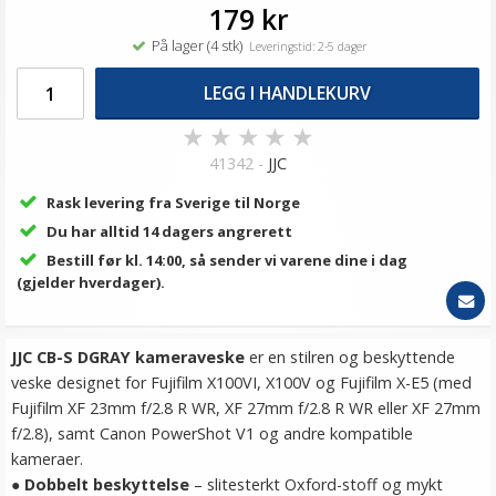
179 kr
På lager (4 stk)
Leveringstid: 2-5 dager
LEGG I HANDLEKURV
★
★
★
★
★
41342 -
JJC
Rask levering fra Sverige til Norge
Du har alltid 14 dagers angrerett
Bestill før kl. 14:00, så sender vi varene dine i dag
(gjelder hverdager).
JJC CB-S DGRAY kameraveske
er en stilren og beskyttende
veske designet for Fujifilm X100VI, X100V og Fujifilm X-E5 (med
Fujifilm XF 23mm f/2.8 R WR, XF 27mm f/2.8 R WR eller XF 27mm
f/2.8), samt Canon PowerShot V1 og andre kompatible
kameraer.
●
Dobbelt beskyttelse
– slitesterkt Oxford-stoff og mykt