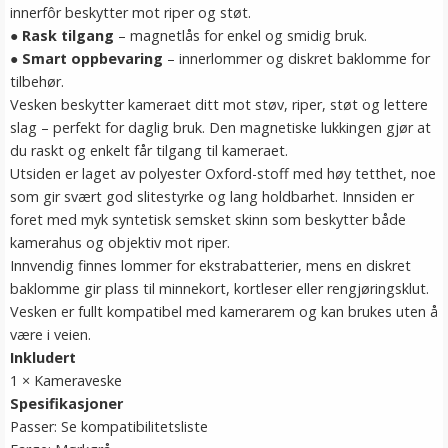
innerfôr beskytter mot riper og støt.
●
Rask tilgang
– magnetlås for enkel og smidig bruk.
●
Smart oppbevaring
– innerlommer og diskret baklomme for
tilbehør.
Vesken beskytter kameraet ditt mot støv, riper, støt og lettere
slag – perfekt for daglig bruk. Den magnetiske lukkingen gjør at
du raskt og enkelt får tilgang til kameraet.
Utsiden er laget av polyester Oxford-stoff med høy tetthet, noe
som gir svært god slitestyrke og lang holdbarhet. Innsiden er
foret med myk syntetisk semsket skinn som beskytter både
kamerahus og objektiv mot riper.
Innvendig finnes lommer for ekstrabatterier, mens en diskret
baklomme gir plass til minnekort, kortleser eller rengjøringsklut.
Vesken er fullt kompatibel med kamerarem og kan brukes uten å
være i veien.
Inkludert
1 × Kameraveske
Spesifikasjoner
Passer: Se kompatibilitetsliste