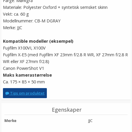
Farge: Mørkgrå
Materiale: Polyester Oxford + syntetisk semsket skinn
Vekt: ca. 60 g
Modellnummer: CB-M DGRAY
Merke: JJC
Kompatible modeller (eksempel)
Fujifilm X100VI, X100V
Fujifilm X-E5 (med Fujifilm XF 23mm f/2.8 R WR, XF 27mm f/2.8 R
WR eller XF 27mm f/2.8)
Canon PowerShot V1
Maks kamerastørrelse
Ca. 175 × 85 × 50 mm
Tips om produktet
Egenskaper
Merke
JJC