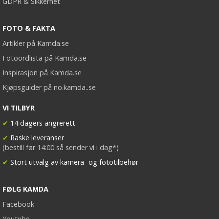
GDPR & Sikkerhet
FOTO & FAKTA
Artikler på Kamda.se
Fotoordlista på Kamda.se
Inspirasjon på Kamda.se
Kjøpsguider på no.kamda..se
VI TILBYR
✔
14 dagers angrerett
✔
Raske leveranser
(bestill før 14:00 så sender vi i dag*)
✔
Stort utvalg av kamera- og fototilbehør
FØLG KAMDA
Facebook
Youtube