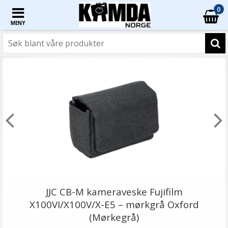
0
MENY
JJC CB-M kameraveske Fujifilm
X100VI/X100V/X-E5 – mørkgrå Oxford
(Mørkegrå)