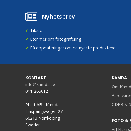
Nyhetsbrev
✔
Tilbud
✔
Lær mer om fotografering
✔
Få oppdateringer om de nyeste produktene
KONTAKT
KAMDA
info@kamda.se
Om Kamd
011-265012
Våre vare
GDPR & S
Phelt AB - Kamda
Finspångsvägen 27
60213 Norrköping
FOTO & 
Sweden
Artikler 