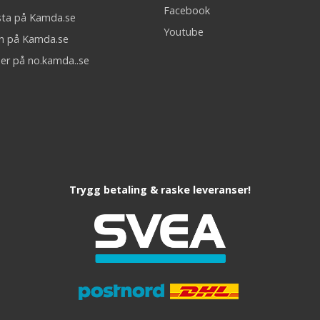
Facebook
sta på Kamda.se
Youtube
on på Kamda.se
er på no.kamda..se
Trygg betaling & raske leveranser!