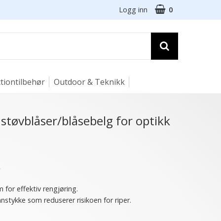
Logg inn
0
tiontilbehør
Outdoor & Teknikk
 støvblåser/blåsebelg for optikk
★
m for effektiv rengjøring.
nstykke som reduserer risikoen for riper.