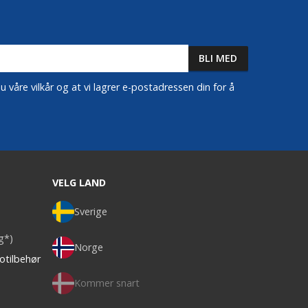
 våre vilkår og at vi lagrer e-postadressen din for å
VELG LAND
Sverige
ag*)
Norge
otilbehør
Kommer snart