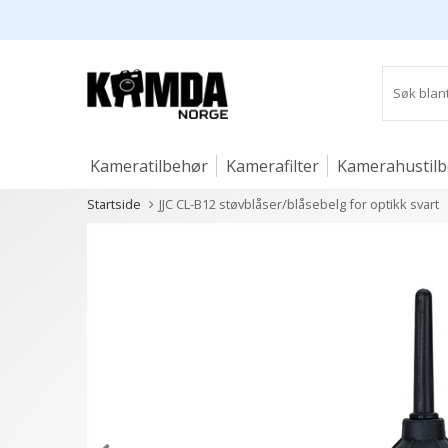
Kameratilbehør
Kamerafilter
Kamerahustil
Startside
JJC CL-B12 støvblåser/blåsebelg for optikk svart
Studio og lys