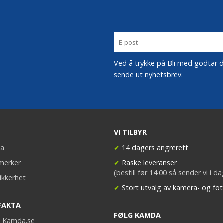
Ved å trykke på Bli med godtar du
sende ut nyhetsbrev.
VI TILBYR
a
✔
14 dagers angrerett
merker
✔
Raske leveranser
(bestill før 14:00 så sender vi i d
ikkerhet
✔
Stort utvalg av kamera- og fot
FAKTA
FØLG KAMDA
på Kamda.se