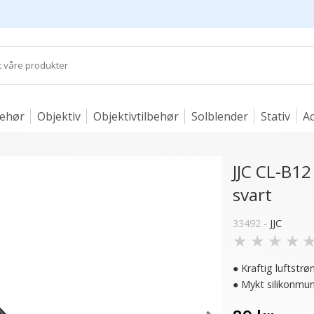
behør
Objektiv
Objektivtilbehør
Solblender
Stativ
Ac
JJC CL-B12
svart
33492 -
JJC
★
★
★
★
● Kraftig luftstrø
● Mykt silikonmun