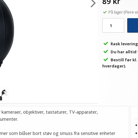
89 kr
På lager (Flere e
Rask levering
Du har alltid
Bestill før kl
hverdager).
av kameraer, objektiver, tastaturer, TV-apparater,
trumenter.
ømmer som blåser bort støv og smuss fra sensitive enheter