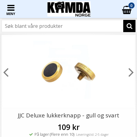
0
MENY
JJC Deluxe lukkerknapp - gull og svart
109 kr
På lager (Flere enn 10)
Leveringstid: 2-5 dager