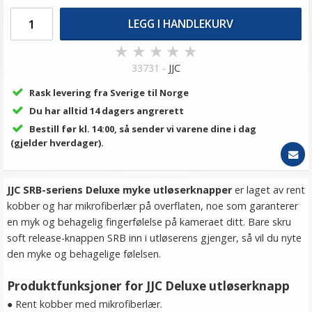
LEGG I HANDLEKURV
★
★
★
★
★
33731 -
JJC
Rask levering fra Sverige til Norge
Du har alltid 14 dagers angrerett
Bestill før kl. 14:00, så sender vi varene dine i dag
(gjelder hverdager).
JJC SRB-seriens Deluxe myke utløserknapper
er laget av rent
kobber og har mikrofiberlær på overflaten, noe som garanterer
en myk og behagelig fingerfølelse på kameraet ditt. Bare skru
soft release-knappen SRB inn i utløserens gjenger, så vil du nyte
den myke og behagelige følelsen.
Produktfunksjoner for JJC Deluxe utløserknapp
● Rent kobber med mikrofiberlær.