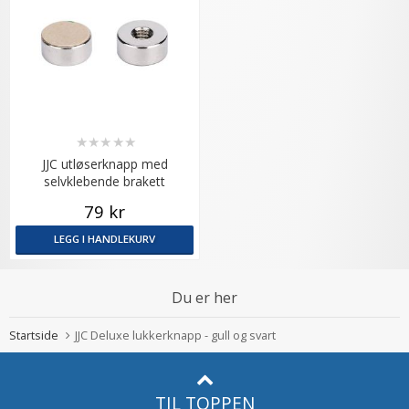
★
★
★
★
★
JJC utløserknapp med
selvklebende brakett
79 kr
LEGG I HANDLEKURV
Du er her
Startside
JJC Deluxe lukkerknapp - gull og svart
TIL TOPPEN