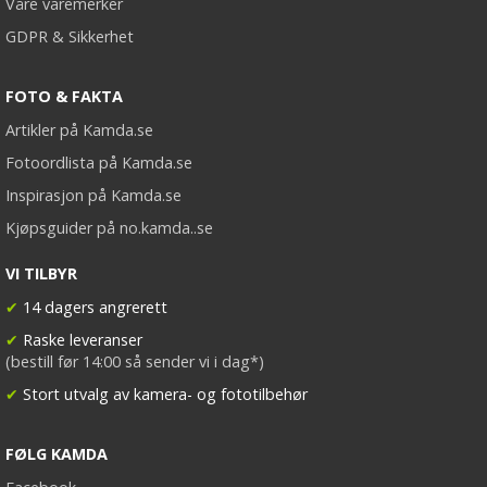
Våre varemerker
GDPR & Sikkerhet
FOTO & FAKTA
Artikler på Kamda.se
Fotoordlista på Kamda.se
Inspirasjon på Kamda.se
Kjøpsguider på no.kamda..se
VI TILBYR
✔
14 dagers angrerett
✔
Raske leveranser
(bestill før 14:00 så sender vi i dag*)
✔
Stort utvalg av kamera- og fototilbehør
FØLG KAMDA