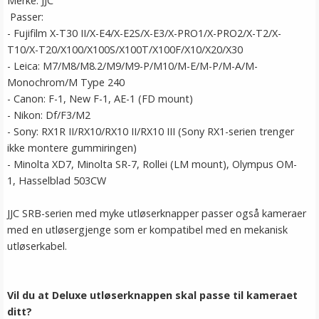
Merke: JJC
Passer:
- Fujifilm X-T30 II/X-E4/X-E2S/X-E3/X-PRO1/X-PRO2/X-T2/X-
T10/X-T20/X100/X100S/X100T/X100F/X10/X20/X30
- Leica: M7/M8/M8.2/M9/M9-P/M10/M-E/M-P/M-A/M-
Monochrom/M Type 240
- Canon: F-1, New F-1, AE-1 (FD mount)
- Nikon: Df/F3/M2
- Sony: RX1R II/RX10/RX10 II/RX10 III (Sony RX1-serien trenger
ikke montere gummiringen)
- Minolta XD7, Minolta SR-7, Rollei (LM mount), Olympus OM-
1, Hasselblad 503CW
JJC SRB-serien med myke utløserknapper passer også kameraer
med en utløsergjenge som er kompatibel med en mekanisk
utløserkabel.
Vil du at Deluxe utløserknappen skal passe til kameraet
ditt?