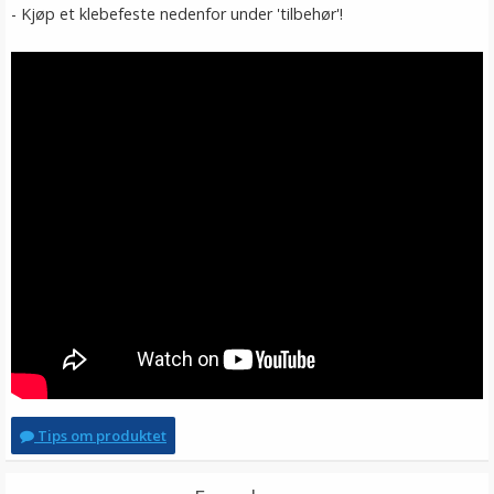
- Kjøp et klebefeste nedenfor under 'tilbehør'!
Tips om produktet