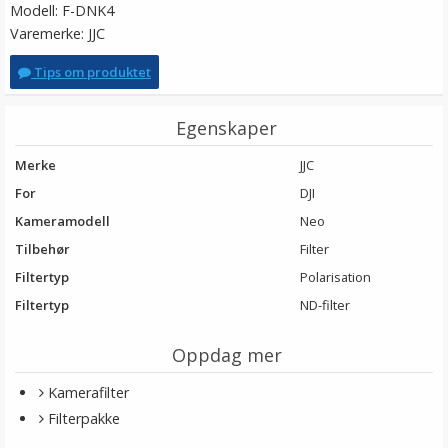
Modell: F-DNK4
Varemerke: JJC
Tips om produktet
Egenskaper
Merke
JJC
For
DJI
Kameramodell
Neo
Tilbehør
Filter
Filtertyp
Polarisation
Filtertyp
ND-filter
Oppdag mer
Kamerafilter
Filterpakke