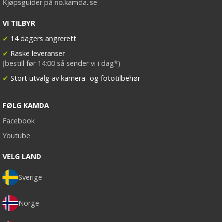
Kjøpsguider på no.kamda..se
VI TILBYR
✔
14 dagers angrerett
✔
Raske leveranser
(bestill før 14:00 så sender vi i dag*)
✔
Stort utvalg av kamera- og fototilbehør
FØLG KAMDA
Facebook
Youtube
VELG LAND
Sverige
Norge