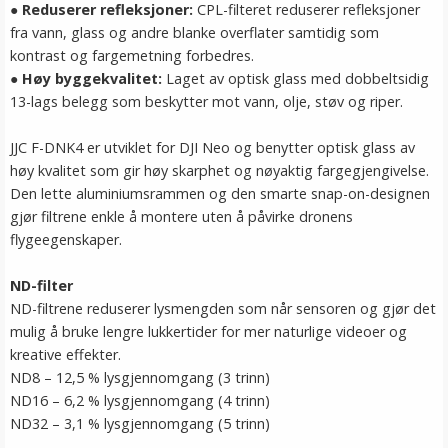
●
Reduserer refleksjoner:
CPL-filteret reduserer refleksjoner
fra vann, glass og andre blanke overflater samtidig som
kontrast og fargemetning forbedres.
●
Høy byggekvalitet:
Laget av optisk glass med dobbeltsidig
13-lags belegg som beskytter mot vann, olje, støv og riper.
JJC F-DNK4 er utviklet for DJI Neo og benytter optisk glass av
høy kvalitet som gir høy skarphet og nøyaktig fargegjengivelse.
Den lette aluminiumsrammen og den smarte snap-on-designen
gjør filtrene enkle å montere uten å påvirke dronens
flygeegenskaper.
ND-filter
ND-filtrene reduserer lysmengden som når sensoren og gjør det
mulig å bruke lengre lukkertider for mer naturlige videoer og
kreative effekter.
ND8 – 12,5 % lysgjennomgang (3 trinn)
ND16 – 6,2 % lysgjennomgang (4 trinn)
ND32 – 3,1 % lysgjennomgang (5 trinn)