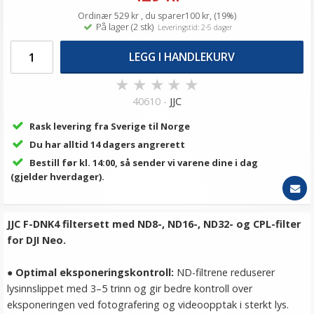
Ordinær 529 kr , du sparer100 kr, (19%)
På lager (2 stk)
Leveringstid: 2-5 dager
LEGG I HANDLEKURV
★
★
★
★
★
40610 -
JJC
Rask levering fra Sverige til Norge
Du har alltid 14 dagers angrerett
Bestill før kl. 14:00, så sender vi varene dine i dag
(gjelder hverdager).
JJC F-DNK4 filtersett med ND8-, ND16-, ND32- og CPL-filter
for DJI Neo.
●
Optimal eksponeringskontroll:
ND-filtrene reduserer
lysinnslippet med 3–5 trinn og gir bedre kontroll over
eksponeringen ved fotografering og videoopptak i sterkt lys.