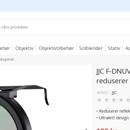
behør
Objektiv
Objektivtilbehør
Solblender
Stativ
Ac
leksjoner
JJC F-DNUV
reduserer 
40562 -
JJC
★
★
★
★
• Reduserer refle
• Ultralett design