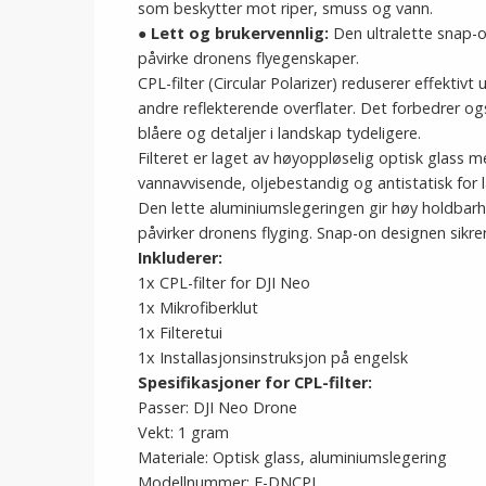
som beskytter mot riper, smuss og vann.
●
Lett og brukervennlig:
Den ultralette snap-o
påvirke dronens flyegenskaper.
CPL-filter (Circular Polarizer) reduserer effektiv
andre reflekterende overflater. Det forbedrer 
blåere og detaljer i landskap tydeligere.
Filteret er laget av høyoppløselig optisk glass 
vannavvisende, oljebestandig og antistatisk for 
Den lette aluminiumslegeringen gir høy holdbarh
påvirker dronens flyging. Snap-on designen sikre
Inkluderer:
1x CPL-filter for DJI Neo
1x Mikrofiberklut
1x Filteretui
1x Installasjonsinstruksjon på engelsk
Spesifikasjoner for CPL-filter:
Passer: DJI Neo Drone
Vekt: 1 gram
Materiale: Optisk glass, aluminiumslegering
Modellnummer: F-DNCPL