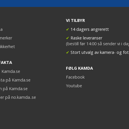
VI TILBYR
a
✔
14 dagers angrerett
merker
✔
Raske leveranser
(bestill før 14:00 så sender vi i d
ikkerhet
✔
Stort utvalg av kamera- og fot
FAKTA
FØLG KAMDA
på Kamda.se
Facebook
sta på Kamda.se
Youtube
on på Kamda.se
er på no.kamda..se