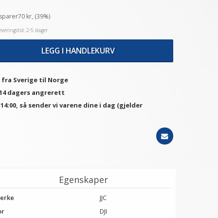
sparer70 kr, (39%)
veringstid: 2-5 dager
LEGG I HANDLEKURV
 fra Sverige til Norge
 14 dagers angrerett
. 14:00, så sender vi varene dine i dag (gjelder
Egenskaper
erke
JJC
or
DJI