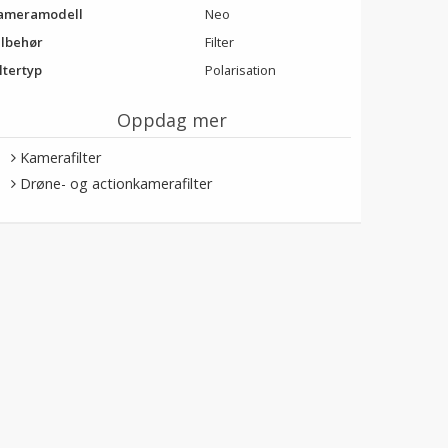
ameramodell
Neo
ilbehør
Filter
ltertyp
Polarisation
Oppdag mer
Kamerafilter
Drøne- og actionkamerafilter