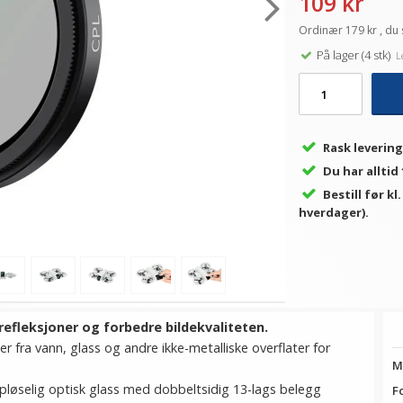
109 kr
Ordinær 179 kr , du 
På lager (4 stk)
Le
Rask levering
Du har alltid
Bestill før kl
hverdager).
 refleksjoner og forbedre bildekvaliteten.
r fra vann, glass og andre ikke-metalliske overflater for
M
løselig optisk glass med dobbeltsidig 13-lags belegg
F