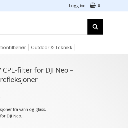
Logg inn
0
tiontilbehør
Outdoor & Teknikk
 CPL-filter for DJI Neo –
refleksjoner
★
ksjoner fra vann og glass.
 for DJI Neo.