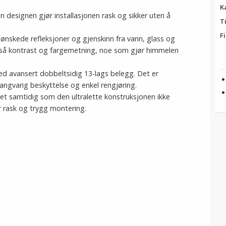
K
n designen gjør installasjonen rask og sikker uten å
T
Fi
t uønskede refleksjoner og gjenskinn fra vann, glass og
også kontrast og fargemetning, noe som gjør himmelen
med avansert dobbeltsidig 13-lags belegg. Det er
langvarig beskyttelse og enkel rengjøring.
et samtidig som den ultralette konstruksjonen ikke
r rask og trygg montering.