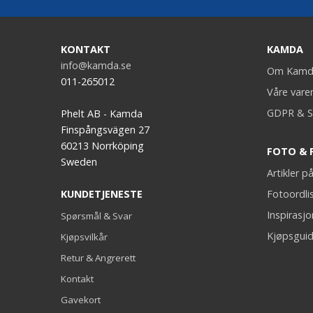
KONTAKT
KAMDA
info@kamda.se
Om Kamd
011-265012
Våre vare
GDPR & S
Phelt AB - Kamda
Finspångsvägen 27
60213 Norrköping
FOTO & 
Sweden
Artikler 
KUNDETJENESTE
Fotoordli
Inspirasj
Spørsmål & Svar
Kjøpsguid
Kjøpsvilkår
Retur & Angrerett
Kontakt
Gavekort