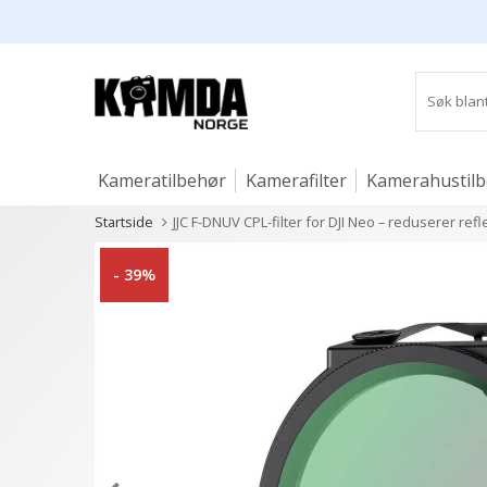
Kameratilbehør
Kamerafilter
Kamerahustil
Startside
JJC F-DNUV CPL-filter for DJI Neo – reduserer ref
Studio og lys
- 39%