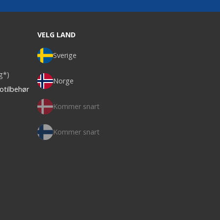
VELG LAND
Sverige
ag*)
Norge
otilbehør
Kommer snart
Kommer snart