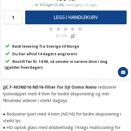
På lager (6 stk)
Leveringstid: 2-5 dager
LEGG I HANDLEKURV
★
★
★
★
★
41195 -
JJC
Rask levering fra Sverige til Norge
Du har alltid 14 dagers angrerett
Bestill før kl. 14:00, så sender vi varene dine i dag
(gjelder hverdager).
JJC F-NOND16 ND16-filter for DJI Osmo Nano
reduserer
lysinnslippet med 4 trinn for bedre eksponering og mer
filmatiske videoer i sterkt dagslys.
● Reduserer lyset med 4 trinn (ND16) for bedre eksponering i
sterkt lys.
● HD-optisk glass med dobbeltsidig 14-lags multicoating for