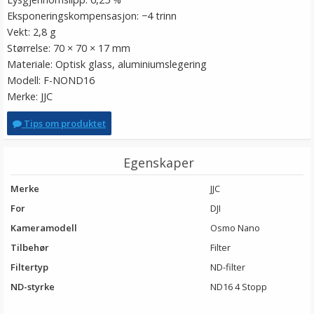
Eksponeringskompensasjon: −4 trinn
Vekt: 2,8 g
Størrelse: 70 × 70 × 17 mm
Materiale: Optisk glass, aluminiumslegering
Modell: F-NOND16
Merke: JJC
Tips om produktet
Egenskaper
Merke
JJC
For
DJI
Kameramodell
Osmo Nano
Tilbehør
Filter
Filtertyp
ND-filter
ND-styrke
ND16 4 Stopp