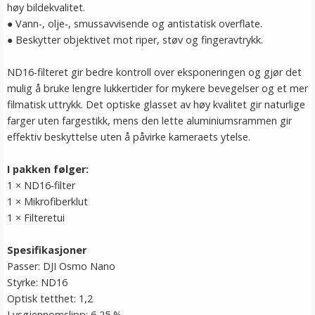
høy bildekvalitet.
● Vann-, olje-, smussavvisende og antistatisk overflate.
● Beskytter objektivet mot riper, støv og fingeravtrykk.
ND16-filteret gir bedre kontroll over eksponeringen og gjør det
mulig å bruke lengre lukkertider for mykere bevegelser og et mer
filmatisk uttrykk. Det optiske glasset av høy kvalitet gir naturlige
farger uten fargestikk, mens den lette aluminiumsrammen gir
effektiv beskyttelse uten å påvirke kameraets ytelse.
I pakken følger:
1 × ND16-filter
1 × Mikrofiberklut
1 × Filteretui
Spesifikasjoner
Passer: DJI Osmo Nano
Styrke: ND16
Optisk tetthet: 1,2
Lysgjennomslipp: 6,25 %