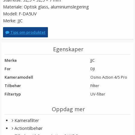
Materiale: Optisk glass, aluminiumslegering
Modell: F-DA5UV
Merke: JJC
Tips om produktet
Egenskaper
Merke
JJC
For
DJI
Kameramodell
Osmo Action 4/5 Pro
Tilbehør
Filter
Filtertyp
UV-filter
Oppdag mer
Kamerafilter
Actiontilbehør