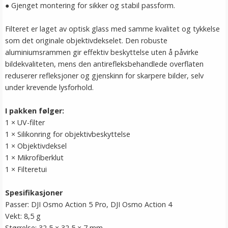
● Gjenget montering for sikker og stabil passform.
Filteret er laget av optisk glass med samme kvalitet og tykkelse
som det originale objektivdekselet. Den robuste
aluminiumsrammen gir effektiv beskyttelse uten å påvirke
bildekvaliteten, mens den antirefleksbehandlede overflaten
reduserer refleksjoner og gjenskinn for skarpere bilder, selv
under krevende lysforhold.
I pakken følger:
1 × UV-filter
1 × Silikonring for objektivbeskyttelse
1 × Objektivdeksel
1 × Mikrofiberklut
1 × Filteretui
Spesifikasjoner
Passer: DJI Osmo Action 5 Pro, DJI Osmo Action 4
Vekt: 8,5 g
Størrelse: 32,5 × 32,5 × 7 mm