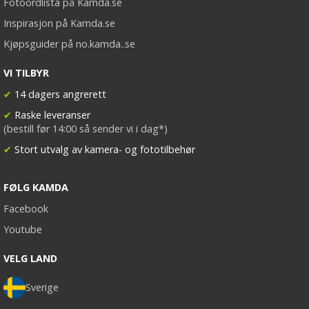
Fotoordlista på Kamda.se
Inspirasjon på Kamda.se
Kjøpsguider på no.kamda..se
VI TILBYR
✔
14 dagers angrerett
✔
Raske leveranser
(bestill før 14:00 så sender vi i dag*)
✔
Stort utvalg av kamera- og fototilbehør
FØLG KAMDA
Facebook
Youtube
VELG LAND
Sverige