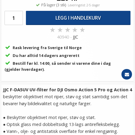
På lager (3 stk)
Leveringstid: 2-5 dager
LEGG I HANDLEKURV
★
★
★
★
★
40940 -
JJC
Rask levering fra Sverige til Norge
Du har alltid 14 dagers angrerett
Bestill før kl. 14:00, så sender vi varene dine i dag
(gjelder hverdager).
JJC F-DA5UV UV-filter for DJI Osmo Action 5 Pro og Action 4
beskytter objektivet mot riper, støv og støt samtidig som det
bevarer høy bildekvalitet og naturlige farger.
● Beskytter objektivet mot riper, støv og støt.
● Optisk glass med dobbeltsidig 13-lags antirefleksbelegg.
● Vann-, olje- og antistatisk overflate for enkel rengjøring.