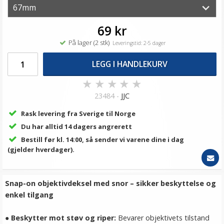
69 kr
På lager (2 stk)
Leveringstid: 2-5 dager
LEGG I HANDLEKURV
★
★
★
★
★
23484 -
JJC
Rask levering fra Sverige til Norge
Du har alltid 14 dagers angrerett
Bestill før kl. 14:00, så sender vi varene dine i dag
(gjelder hverdager).
Snap-on objektivdeksel med snor – sikker beskyttelse og
enkel tilgang
●
Beskytter mot støv og riper:
Bevarer objektivets tilstand