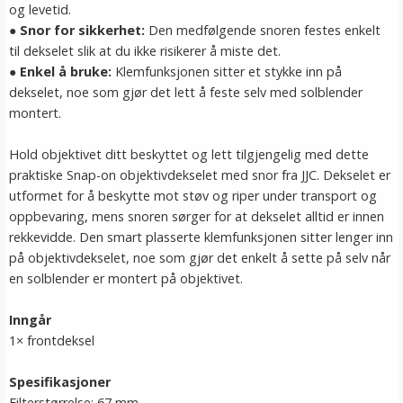
og levetid.
●
Snor for sikkerhet:
Den medfølgende snoren festes enkelt
til dekselet slik at du ikke risikerer å miste det.
●
Enkel å bruke:
Klemfunksjonen sitter et stykke inn på
dekselet, noe som gjør det lett å feste selv med solblender
montert.
Hold objektivet ditt beskyttet og lett tilgjengelig med dette
praktiske Snap-on objektivdekselet med snor fra JJC. Dekselet er
utformet for å beskytte mot støv og riper under transport og
oppbevaring, mens snoren sørger for at dekselet alltid er innen
rekkevidde. Den smart plasserte klemfunksjonen sitter lenger inn
på objektivdekselet, noe som gjør det enkelt å sette på selv når
en solblender er montert på objektivet.
Inngår
1× frontdeksel
Spesifikasjoner
Filterstørrelse: 67 mm