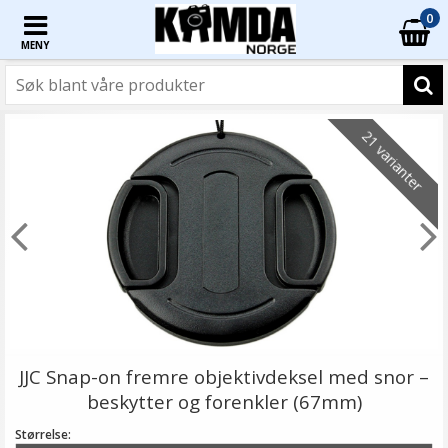
0
MENY
21 varianter
JJC Snap-on fremre objektivdeksel med snor –
beskytter og forenkler (67mm)
Størrelse: