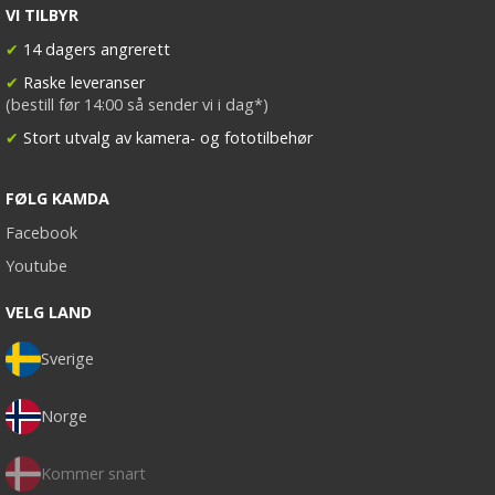
VI TILBYR
✔
14 dagers angrerett
✔
Raske leveranser
(bestill før 14:00 så sender vi i dag*)
✔
Stort utvalg av kamera- og fototilbehør
FØLG KAMDA
Facebook
Youtube
VELG LAND
Sverige
Norge
Kommer snart