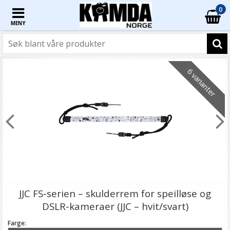
0
MENY
6 varianter
JJC FS-serien – skulderrem for speilløse og
DSLR-kameraer (JJC – hvit/svart)
Farge: