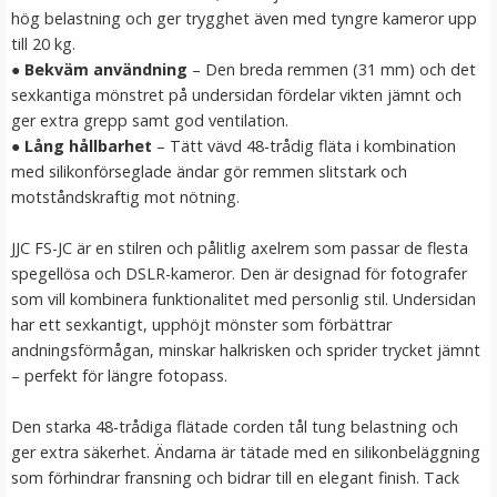
hög belastning och ger trygghet även med tyngre kameror upp
till 20 kg.
●
Bekväm användning
– Den breda remmen (31 mm) och det
sexkantiga mönstret på undersidan fördelar vikten jämnt och
ger extra grepp samt god ventilation.
●
Lång hållbarhet
– Tätt vävd 48-trådig fläta i kombination
med silikonförseglade ändar gör remmen slitstark och
motståndskraftig mot nötning.
JJC FS-JC är en stilren och pålitlig axelrem som passar de flesta
spegellösa och DSLR-kameror. Den är designad för fotografer
som vill kombinera funktionalitet med personlig stil. Undersidan
har ett sexkantigt, upphöjt mönster som förbättrar
andningsförmågan, minskar halkrisken och sprider trycket jämnt
– perfekt för längre fotopass.
Den starka 48-trådiga flätade corden tål tung belastning och
ger extra säkerhet. Ändarna är tätade med en silikonbeläggning
som förhindrar fransning och bidrar till en elegant finish. Tack