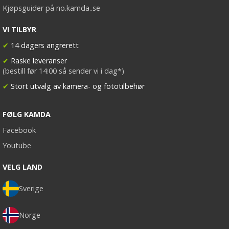
Kjøpsguider på no.kamda..se
VI TILBYR
✔
14 dagers angrerett
✔
Raske leveranser
(bestill før 14:00 så sender vi i dag*)
✔
Stort utvalg av kamera- og fototilbehør
FØLG KAMDA
Facebook
Youtube
VELG LAND
Sverige
Norge