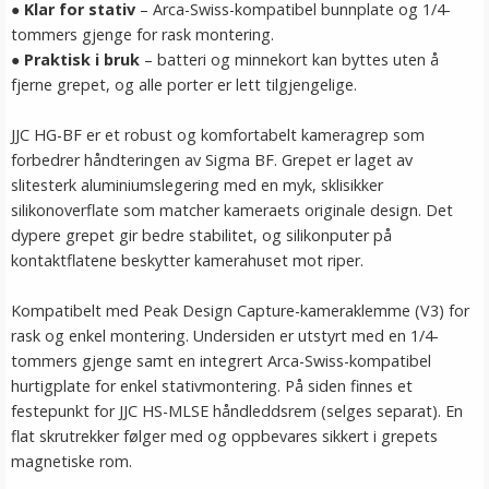
●
Klar for stativ
– Arca-Swiss-kompatibel bunnplate og 1/4-
tommers gjenge for rask montering.
●
Praktisk i bruk
– batteri og minnekort kan byttes uten å
fjerne grepet, og alle porter er lett tilgjengelige.
JJC HG-BF er et robust og komfortabelt kameragrep som
forbedrer håndteringen av Sigma BF. Grepet er laget av
slitesterk aluminiumslegering med en myk, sklisikker
silikonoverflate som matcher kameraets originale design. Det
dypere grepet gir bedre stabilitet, og silikonputer på
kontaktflatene beskytter kamerahuset mot riper.
Kompatibelt med Peak Design Capture-kameraklemme (V3) for
rask og enkel montering. Undersiden er utstyrt med en 1/4-
tommers gjenge samt en integrert Arca-Swiss-kompatibel
hurtigplate for enkel stativmontering. På siden finnes et
festepunkt for JJC HS-MLSE håndleddsrem (selges separat). En
flat skrutrekker følger med og oppbevares sikkert i grepets
magnetiske rom.