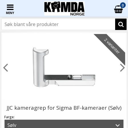
0
MENY
2 varianter
JJC kameragrep for Sigma BF-kameraer (Sølv)
Farge: