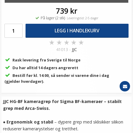
739 kr
På lager (2 stk)
Leveringstid: 2-5 dager
LEGG I HANDLEKURV
★
★
★
★
★
41013 -
JJC
Rask levering fra Sverige til Norge
Du har alltid 14 dagers angrerett
Bestill før kl. 14:00, så sender vi varene dine i dag
(gjelder hverdager).
JJC HG-BF kameragrep for Sigma BF-kameraer – stabilt
grep med Arca-Swiss.
●
Ergonomisk og stabil
– dypere grep med sklisikker silikon
reduserer kamerarystelser og tretthet.