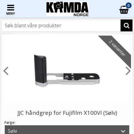
0
MENY
2 varianter
JJC håndgrep for Fujifilm X100VI (Sølv)
Farge: