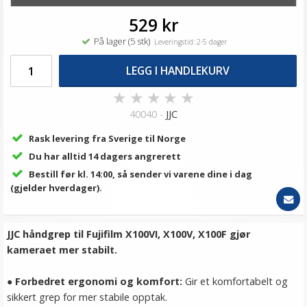
529 kr
På lager (5 stk)
Leveringstid: 2-5 dager
LEGG I HANDLEKURV
★
★
★
★
★
40040 -
JJC
Rask levering fra Sverige til Norge
Du har alltid 14 dagers angrerett
Bestill før kl. 14:00, så sender vi varene dine i dag
(gjelder hverdager).
JJC håndgrep til Fujifilm X100VI, X100V, X100F gjør
kameraet mer stabilt.
●
Forbedret ergonomi og komfort:
Gir et komfortabelt og
sikkert grep for mer stabile opptak.