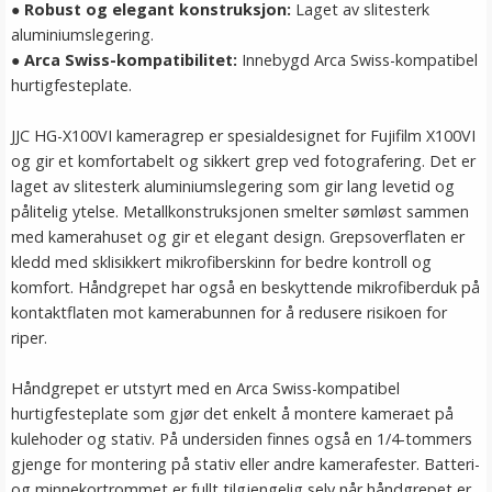
●
Robust og elegant konstruksjon:
Laget av slitesterk
aluminiumslegering.
●
Arca Swiss-kompatibilitet:
Innebygd Arca Swiss-kompatibel
hurtigfesteplate.
JJC HG-X100VI kameragrep er spesialdesignet for Fujifilm X100VI
og gir et komfortabelt og sikkert grep ved fotografering. Det er
laget av slitesterk aluminiumslegering som gir lang levetid og
pålitelig ytelse. Metallkonstruksjonen smelter sømløst sammen
med kamerahuset og gir et elegant design. Grepsoverflaten er
kledd med sklisikkert mikrofiberskinn for bedre kontroll og
komfort. Håndgrepet har også en beskyttende mikrofiberduk på
kontaktflaten mot kamerabunnen for å redusere risikoen for
riper.
Håndgrepet er utstyrt med en Arca Swiss-kompatibel
hurtigfesteplate som gjør det enkelt å montere kameraet på
kulehoder og stativ. På undersiden finnes også en 1/4-tommers
gjenge for montering på stativ eller andre kamerafester. Batteri-
og minnekortrommet er fullt tilgjengelig selv når håndgrepet er