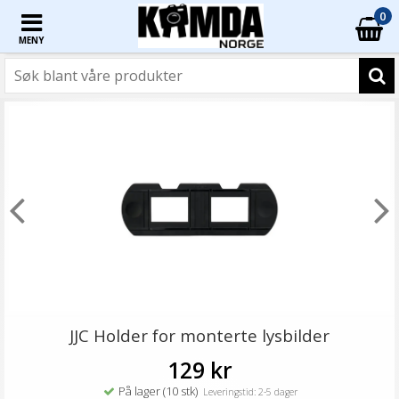
0
MENY
JJC Holder for monterte lysbilder
129 kr
På lager (10 stk)
Leveringstid: 2-5 dager