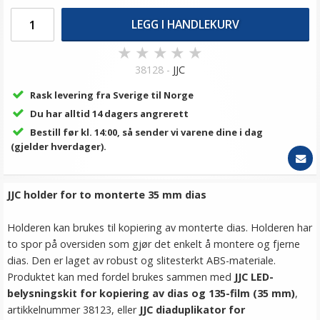
LEGG I HANDLEKURV
★
★
★
★
★
38128 -
JJC
Rask levering fra Sverige til Norge
Du har alltid 14 dagers angrerett
Bestill før kl. 14:00, så sender vi varene dine i dag
(gjelder hverdager).
JJC holder for to monterte 35 mm dias
Holderen kan brukes til kopiering av monterte dias. Holderen har
to spor på oversiden som gjør det enkelt å montere og fjerne
dias. Den er laget av robust og slitesterkt ABS-materiale.
Produktet kan med fordel brukes sammen med
JJC LED-
belysningskit for kopiering av dias og 135-film (35 mm)
,
artikkelnummer 38123, eller
JJC diaduplikator for