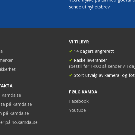
sende ut nyhetsbrev.
VI TILBYR
a
✔
14 dagers angrerett
merker
✔
Raske leveranser
(bestill før 14:00 så sender vi i d
ikkerhet
✔
Stort utvalg av kamera- og fot
FAKTA
FØLG KAMDA
på Kamda.se
Facebook
sta på Kamda.se
Youtube
on på Kamda.se
er på no.kamda..se