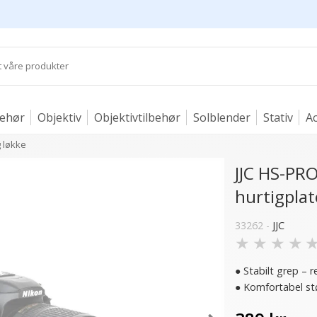
behør
Objektiv
Objektivtilbehør
Solblender
Stativ
Ac
 løkke
JJC HS-P
hurtigplat
33262 -
JJC
★
★
★
★
● Stabilt grep – 
● Komfortabel stø