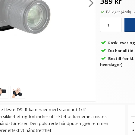
389 kr
På lager (4 stk)
Le
Rask levering
Du har alltid
Bestill før kl
hverdager).
de fleste DSLR-kameraer med standard 1/4"
sikkerhet og forhindrer utilsiktet at kameraet mistes.
 håndstørrelser. Den polstrede håndputen gjør remmen
er effektivt håndtretthet.