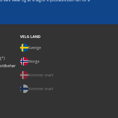
VELG LAND
Sverige
ag*)
Norge
otilbehør
Kommer snart
Kommer snart