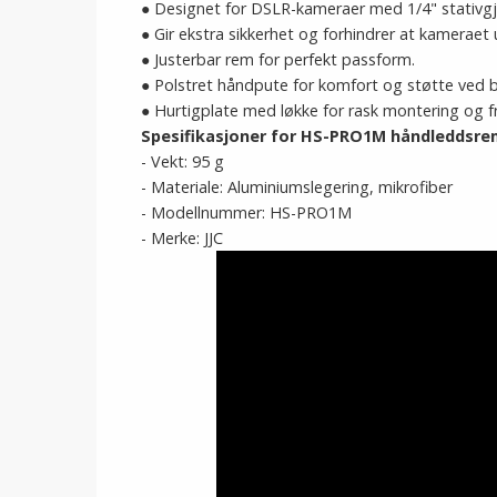
● Designet for DSLR-kameraer med 1/4" stativg
● Gir ekstra sikkerhet og forhindrer at kameraet u
● Justerbar rem for perfekt passform.
● Polstret håndpute for komfort og støtte ved b
● Hurtigplate med løkke for rask montering og fr
Spesifikasjoner for HS-PRO1M håndleddsre
- Vekt: 95 g
- Materiale: Aluminiumslegering, mikrofiber
- Modellnummer: HS-PRO1M
- Merke: JJC