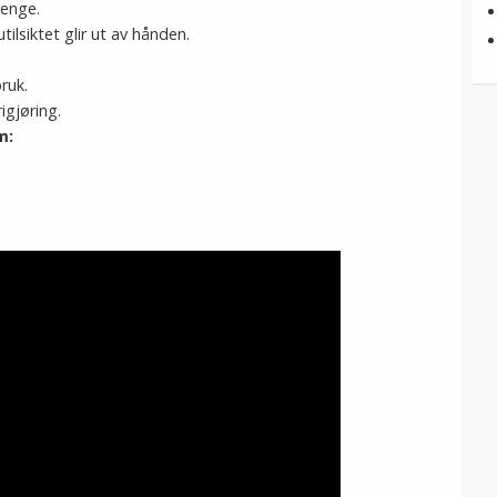
jenge.
tilsiktet glir ut av hånden.
ruk.
igjøring.
m: