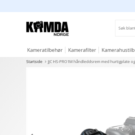
Kameratilbehør
Kamerafilter
Kamerahustil
Startside
JJC HS-PRO1M håndleddsrem med hurtigplate og
Studio og lys