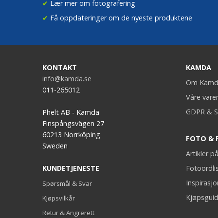
✔
Lær mer om fotografering
✔
Få oppdateringer om de nyeste produktene
KONTAKT
KAMDA
info@kamda.se
Om Kamd
011-265012
Våre vare
GDPR & S
Phelt AB - Kamda
Finspångsvägen 27
60213 Norrköping
FOTO & 
Sweden
Artikler 
KUNDETJENESTE
Fotoordli
Inspirasj
Spørsmål & Svar
Kjøpsguid
Kjøpsvilkår
Retur & Angrerett