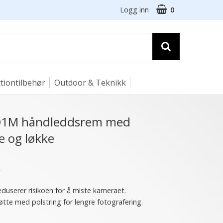
Logg inn
0
tiontilbehør
Outdoor & Teknikk
RO1M håndleddsrem med
e og løkke
★
reduserer risikoen for å miste kameraet.
tte med polstring for lengre fotografering.